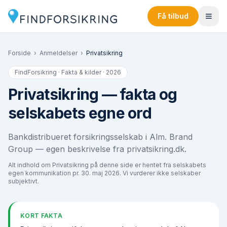
Få tilbud
Forside
›
Anmeldelser
›
Privatsikring
FindForsikring · Fakta & kilder · 2026
Privatsikring
— fakta og
selskabets egne ord
Bankdistribueret forsikringsselskab i Alm. Brand
Group — egen beskrivelse fra privatsikring.dk.
Alt indhold om
Privatsikring
på denne side er hentet fra selskabets
egen kommunikation pr.
30. maj 2026
. Vi vurderer ikke selskaber
subjektivt.
KORT FAKTA