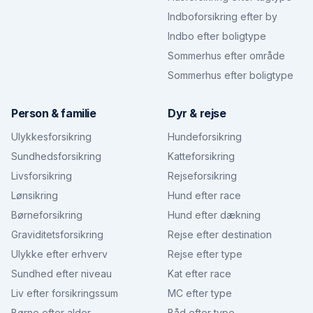
Indboforsikring efter by
Indbo efter boligtype
Sommerhus efter område
Sommerhus efter boligtype
Person & familie
Dyr & rejse
Ulykkesforsikring
Hundeforsikring
Sundhedsforsikring
Katteforsikring
Livsforsikring
Rejseforsikring
Lønsikring
Hund efter race
Børneforsikring
Hund efter dækning
Graviditetsforsikring
Rejse efter destination
Ulykke efter erhverv
Rejse efter type
Sundhed efter niveau
Kat efter race
Liv efter forsikringssum
MC efter type
Børne efter alder
Båd efter type