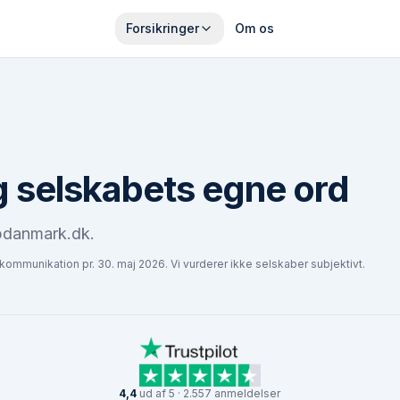
Forsikringer
Om os
 selskabets egne ord
opdanmark.dk.
 kommunikation pr.
30. maj 2026
. Vi vurderer ikke selskaber subjektivt.
4,4
ud af 5 · 2.557 anmeldelser