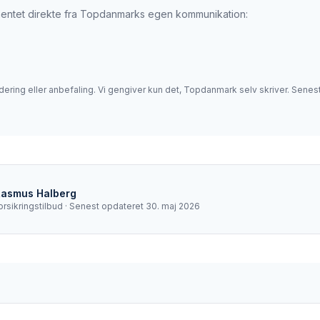
hentet direkte fra
Topdanmark
s egen kommunikation:
dering eller anbefaling. Vi gengiver kun det,
Topdanmark
selv skriver. Senes
Rasmus Halberg
orsikringstilbud
· Senest opdateret
30. maj 2026