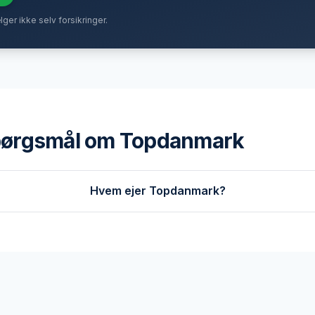
ælger ikke selv forsikringer.
spørgsmål om
Topdanmark
Hvem ejer Topdanmark?