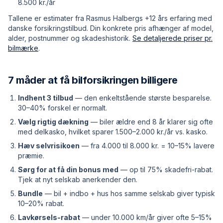
8.500 kr./år
Tallene er estimater fra Rasmus Halbergs +12 års erfaring med
danske forsikringstilbud. Din konkrete pris afhænger af model,
alder, postnummer og skadeshistorik.
Se detaljerede priser pr.
bilmærke
.
7 måder at få bilforsikringen billigere
Indhent 3 tilbud
— den enkeltstående største besparelse.
30–40% forskel er normalt.
Vælg rigtig dækning
— biler ældre end 8 år klarer sig ofte
med delkasko, hvilket sparer 1.500–2.000 kr./år vs. kasko.
Hæv selvrisikoen
— fra 4.000 til 8.000 kr. = 10–15% lavere
præmie.
Sørg for at få din bonus med
— op til 75% skadefri-rabat.
Tjek at nyt selskab anerkender den.
Bundle
— bil + indbo + hus hos samme selskab giver typisk
10–20% rabat.
Lavkørsels-rabat
— under 10.000 km/år giver ofte 5–15%