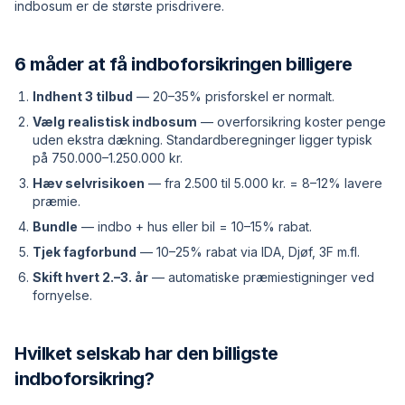
indbosum er de største prisdrivere.
6 måder at få indboforsikringen billigere
Indhent 3 tilbud
— 20–35% prisforskel er normalt.
Vælg realistisk indbosum
— overforsikring koster penge
uden ekstra dækning. Standardberegninger ligger typisk
på 750.000–1.250.000 kr.
Hæv selvrisikoen
— fra 2.500 til 5.000 kr. = 8–12% lavere
præmie.
Bundle
— indbo + hus eller bil = 10–15% rabat.
Tjek fagforbund
— 10–25% rabat via IDA, Djøf, 3F m.fl.
Skift hvert 2.–3. år
— automatiske præmiestigninger ved
fornyelse.
Hvilket selskab har den billigste
indboforsikring?