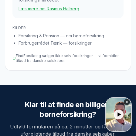
Læs mere om Rasmus Halberg
KILDER
Forsikring & Pension — om børneforsikring
Forbrugerrådet Tænk — forsikringer
FindForsikring sælger ikke selv forsikringer — vi formidler
tilbud fra danske selskaber.
Klar til at finde en billigere
børneforsikring
?
Udfyld formularen på ca. 2 minutter og få 3 gratis,
uforpligtende tilbud fra danske selskaber.