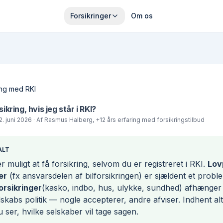
Forsikringer
Om os
ing med RKI
ikring, hvis jeg står i RKI?
2. juni 2026
· Af
Rasmus Halberg
, +12 års erfaring med forsikringstilbud
ALT
 muligt at få forsikring, selvom du er registreret i RKI.
Lov
er
(fx ansvarsdelen af bilforsikringen) er sjældent et probl
forsikringer
(kasko, indbo, hus, ulykke, sundhed) afhænger 
lskabs politik — nogle accepterer, andre afviser. Indhent al
u ser, hvilke selskaber vil tage sagen.