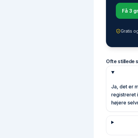
Få 3 gr
Gratis o
Ofte stillede
Ja, det er m
registreret
højere selv