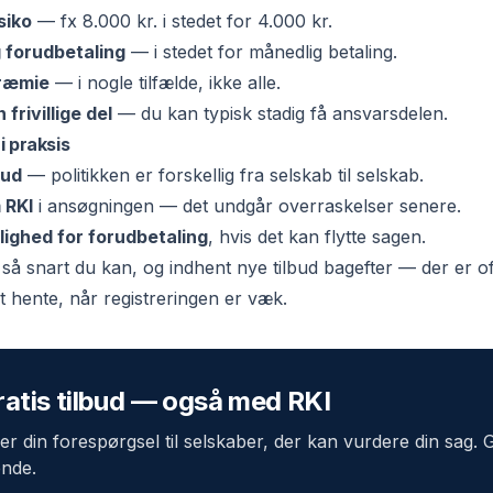
siko
— fx 8.000 kr. i stedet for 4.000 kr.
g forudbetaling
— i stedet for månedlig betaling.
præmie
— i nogle tilfælde, ikke alle.
frivillige del
— du kan typisk stadig få ansvarsdelen.
i praksis
bud
— politikken er forskellig fra selskab til selskab.
 RKI
i ansøgningen — det undgår overraskelser senere.
ighed for forudbetaling
, hvis det kan flytte sagen.
så snart du kan, og indhent nye tilbud bagefter — der er o
t hente, når registreringen er væk.
ratis tilbud — også med RKI
ler din forespørgsel til selskaber, der kan vurdere din sag. 
ende.