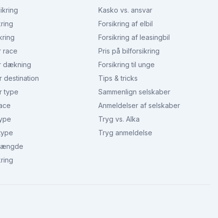
ikring
Kasko vs. ansvar
kring
Forsikring af elbil
kring
Forsikring af leasingbil
r race
Pris på bilforsikring
r dækning
Forsikring til unge
r destination
Tips & tricks
r type
Sammenlign selskaber
race
Anmeldelser af selskaber
type
Tryg vs. Alka
type
Tryg anmeldelse
 længde
kring