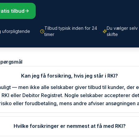
atis tilbud
Tilbud typisk inden for 24
Du vælger selv 
g uforpligtende
timer
skifte
 spørgsmål
Kan jeg få forsikring, hvis jeg står i RKI?
uligt — men ikke alle selskaber giver tilbud til kunder, der e
 i RKI eller Debitor Registret. Nogle selskaber accepterer de
risiko eller forudbetaling, mens andre afviser ansøgningen 
Hvilke forsikringer er nemmest at få med RKI?