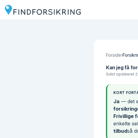
Forside
›
Forsikr
Kan jeg få fors
Sidst opdateret
2
KORT FORT
Ja
— det er
forsikring
Frivillige 
enkelte se
tilbud
så d