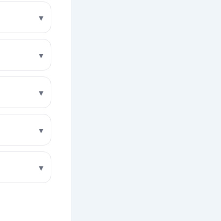
▾
▾
▾
▾
▾