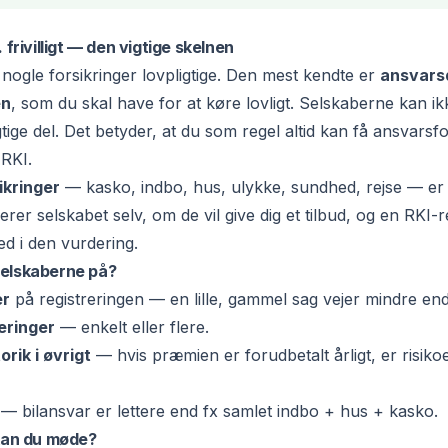
. frivilligt — den vigtige skelnen
nogle forsikringer lovpligtige. Den mest kendte er
ansvars
en
, som du skal have for at køre lovligt. Selskaberne kan ik
tige del. Det betyder, at du som regel altid kan få ansvarsfor
 RKI.
sikringer
— kasko, indbo, hus, ulykke, sundhed, rejse — er
rer selskabet selv, om de vil give dig et tilbud, og en RKI-r
d i den vurdering.
selskaberne på?
er
på registreringen — en lille, gammel sag vejer mindre end
eringer
— enkelt eller flere.
orik i øvrigt
— hvis præmien er forudbetalt årligt, er risiko
— bilansvar er lettere end fx samlet indbo + hus + kasko.
 kan du møde?