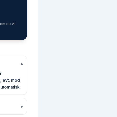
om du vil
▾
r
t, evt. mod
automatisk.
▾