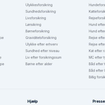
Ulykkesforsikring
Hundefors
Sundhedsforsikring
Katteforsi
Livsforsikring
Rejseforsi
Lønsikring
Hund efte
Børneforsikring
Hund efte
ype
Graviditetsforsikring
Rejse efte
Ulykke efter erhverv
Rejse efte
Sundhed efter niveau
Kat efter 
e
Liv efter forsikringssum
MC efter 
ype
Børne efter alder
Båd efter 
Båd efter
Billig forsi
Hjælp
Presse