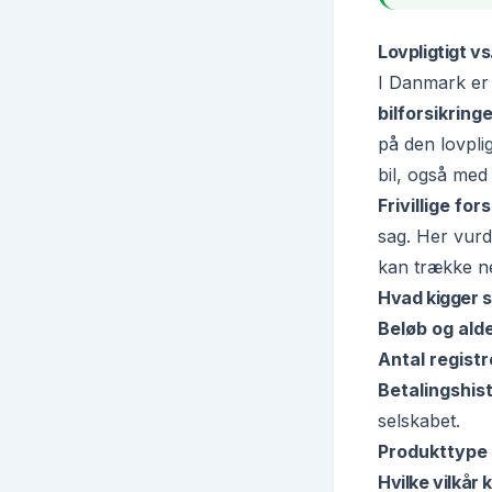
Lovpligtigt vs
I Danmark er 
bilforsikring
på den lovplig
bil, også med
Frivillige for
sag. Her vurde
kan trække ne
Hvad kigger 
Beløb og ald
Antal registr
Betalingshist
selskabet.
Produkttype
Hvilke vilkår