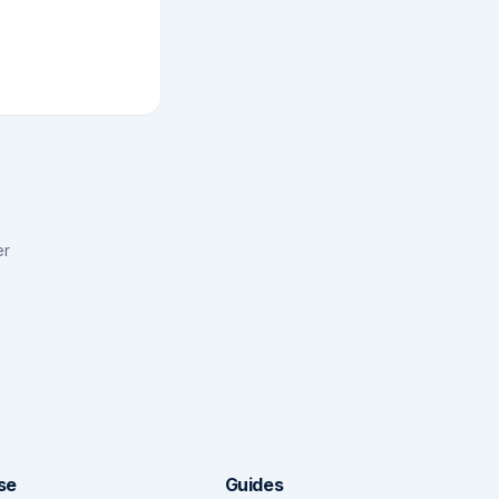
er
se
Guides