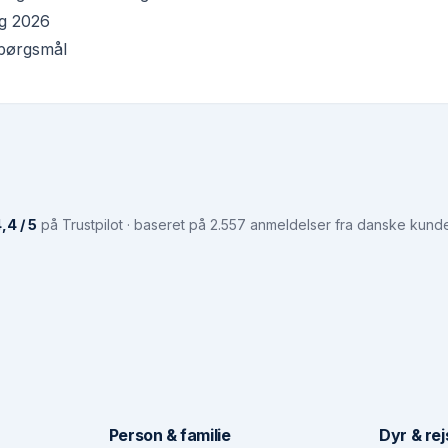
ing 2026
 spørgsmål
,4 / 5
på Trustpilot · baseret på 2.557 anmeldelser fra danske kund
Person & familie
Dyr & rej