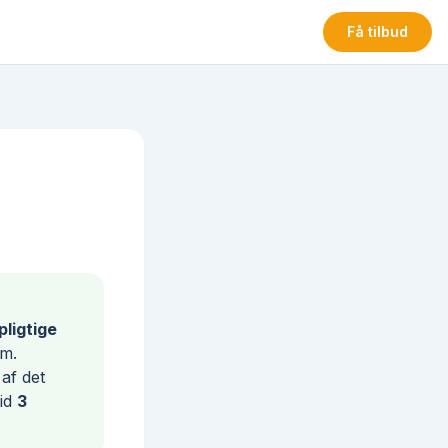
Få tilbud
pligtige
em.
af det
tid
3