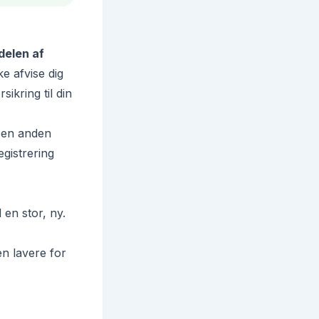
delen af
ke afvise dig
sikring til din
 en anden
egistrering
 en stor, ny.
en lavere for