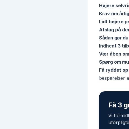
Højere selvri
Krav om årli
Lidt højere 
Afslag på den 
Sådan gør du 
Indhent 3 til
Vær åben om
Spørg om mul
Få ryddet op
besparelser a
Få 3 g
Vi formid
uforpligt