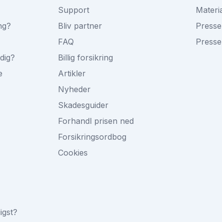
Support
Materi
ng?
Bliv partner
Presse
FAQ
Presse
ldig?
Billig forsikring
e
Artikler
Nyheder
Skadesguider
Forhandl prisen ned
Forsikringsordbog
Cookies
ligst?