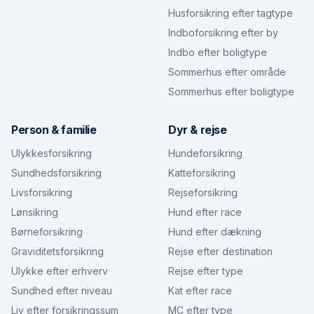
Husforsikring efter tagtype
Indboforsikring efter by
Indbo efter boligtype
Sommerhus efter område
Sommerhus efter boligtype
Person & familie
Dyr & rejse
Ulykkesforsikring
Hundeforsikring
Sundhedsforsikring
Katteforsikring
Livsforsikring
Rejseforsikring
Lønsikring
Hund efter race
Børneforsikring
Hund efter dækning
Graviditetsforsikring
Rejse efter destination
Ulykke efter erhverv
Rejse efter type
Sundhed efter niveau
Kat efter race
Liv efter forsikringssum
MC efter type