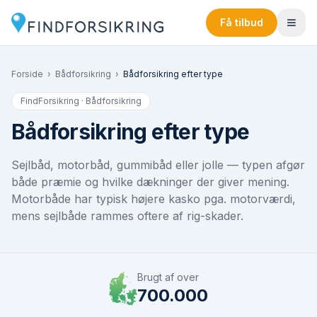
Få tilbud
Forside
›
Bådforsikring
›
Bådforsikring efter type
FindForsikring · Bådforsikring
Bådforsikring efter type
Sejlbåd, motorbåd, gummibåd eller jolle — typen afgør
både præmie og hvilke dækninger der giver mening.
Motorbåde har typisk højere kasko pga. motorværdi,
mens sejlbåde rammes oftere af rig-skader.
Brugt af over
700.000