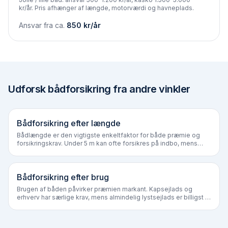
kr/år. Pris afhænger af længde, motorværdi og havneplads.
Ansvar fra ca.
850
kr/år
Udforsk bådforsikring fra andre vinkler
Bådforsikring efter længde
Båd­længde er den vigtigste enkeltfaktor for både præmie og
forsikringskrav. Under 5 m kan ofte forsikres på indbo, mens
både over 8 m næsten altid kræver selvstændig police og
bådbevis.
Bådforsikring efter brug
Brugen af båden påvirker præmien markant. Kapsejlads og
erhverv har særlige krav, mens almindelig lystsejlads er billigst at
forsikre.