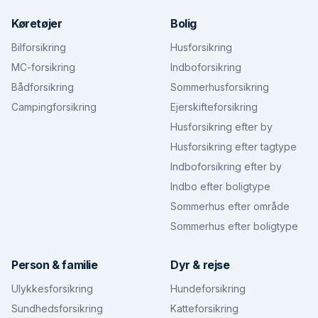
Køretøjer
Bolig
Bilforsikring
Husforsikring
MC-forsikring
Indboforsikring
Bådforsikring
Sommerhusforsikring
Campingforsikring
Ejerskifteforsikring
Husforsikring efter by
Husforsikring efter tagtype
Indboforsikring efter by
Indbo efter boligtype
Sommerhus efter område
Sommerhus efter boligtype
Person & familie
Dyr & rejse
Ulykkesforsikring
Hundeforsikring
Sundhedsforsikring
Katteforsikring