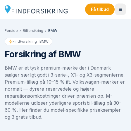
Få tilbud
Forside
›
Bilforsikring
›
BMW
FindForsikring ·
BMW
Forsikring af
BMW
BMW er et tysk premium-mærke der i Danmark
sælger særligt godt i 3-serie-, X1- og X3-segmenterne.
Premium-tillæg på 10–15 % ift. Volkswagen-mærker er
normalt — dyrere reservedele og højere
reparationsomkostninger driver præmien op. M-
modellerne udløser yderligere sportsbil-tillæg på 30–
60 %. Her finder du model-specifikke priseksempler
og 3 gratis tilbud.