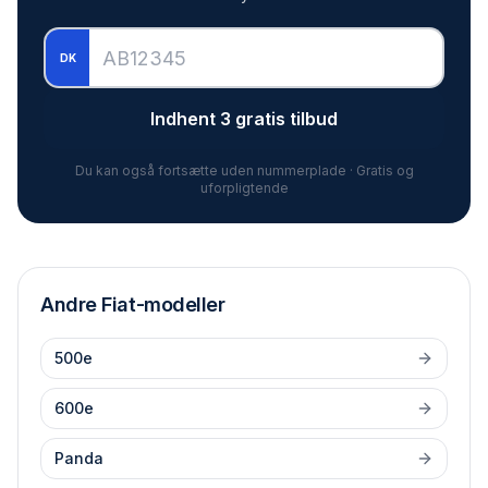
DK
Indhent 3 gratis tilbud
Du kan også fortsætte uden nummerplade · Gratis og
uforpligtende
Andre
Fiat
-modeller
500e
600e
Panda