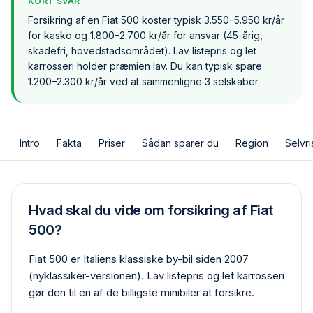
KORT SVAR
Forsikring af en Fiat 500 koster typisk 3.550–5.950 kr/år
for kasko og 1.800–2.700 kr/år for ansvar (45-årig,
skadefri, hovedstadsområdet). Lav listepris og let
karrosseri holder præmien lav. Du kan typisk spare
1.200–2.300 kr/år ved at sammenligne 3 selskaber.
Intro
Fakta
Priser
Sådan sparer du
Region
Selvri
Hvad skal du vide om forsikring af Fiat
500?
Fiat 500 er Italiens klassiske by-bil siden 2007
(nyklassiker-versionen). Lav listepris og let karrosseri
gør den til en af de billigste minibiler at forsikre.