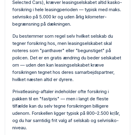
Selected Cars), kræver leasing­selskabet altid kasko­
forsikring i hele leasing­perioden — typisk med maks.
selvrisiko på 5.000 kr og uden årlig kilometer­
begrænsning på dækningen.
Du bestemmer som regel selv hvilket selskab du
tegner forsikring hos, men leasing­selskabet skal
noteres som "panthaver" eller "begunstiget" på
policen. Det er en gratis ændring du beder selskabet
om — uden den kan leasing­selskabet kræve
forsikringen tegnet hos deres samarbejdspartner,
hvilket næsten altid er dyrere.
Privat­leasing-aftaler indeholder ofte forsikring i
pakken til en "fastpris" — men i langt de fleste
tilfælde kan du selv tegne forsikringen billigere
udenom. Forskellen ligger typisk på 800–2.500 kr/år,
og du har samtidig frit valg af selskab og selvrisiko­
niveau.