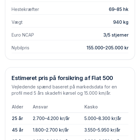
Hestekræfter
69–85 hk
Vægt
940 kg
Euro NCAP
3/5 stjerner
Nybilpris
155.000–205.000 kr
Estimeret pris på forsikring af
Fiat
500
Vejledende spænd baseret på markedsdata for en
profil med 5 års skadefri kørsel og 15.000 km/år.
Alder
Ansvar
Kasko
25 år
2.700–4.200 kr/år
5.000–8.300 kr/år
45 år
1.800–2.700 kr/år
3.550–5.950 kr/år