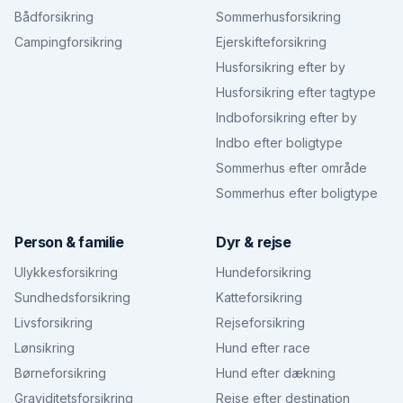
Bådforsikring
Sommerhusforsikring
Campingforsikring
Ejerskifteforsikring
Husforsikring efter by
Husforsikring efter tagtype
Indboforsikring efter by
Indbo efter boligtype
Sommerhus efter område
Sommerhus efter boligtype
Person & familie
Dyr & rejse
Ulykkesforsikring
Hundeforsikring
Sundhedsforsikring
Katteforsikring
Livsforsikring
Rejseforsikring
Lønsikring
Hund efter race
Børneforsikring
Hund efter dækning
Graviditetsforsikring
Rejse efter destination