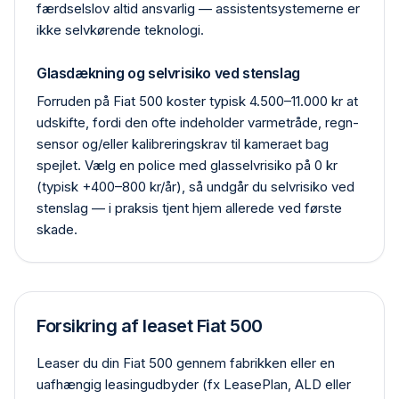
færdselslov altid ansvarlig — assistentsystemerne er
ikke selvkørende teknologi.
Glasdækning og selvrisiko ved stenslag
Forruden på Fiat 500 koster typisk 4.500–11.000 kr at
udskifte, fordi den ofte indeholder varmetråde, regn­
sensor og/eller kalibrerings­krav til kameraet bag
spejlet. Vælg en police med glas­selvrisiko på 0 kr
(typisk +400–800 kr/år), så undgår du selvrisiko ved
stenslag — i praksis tjent hjem allerede ved første
skade.
Forsikring af leaset Fiat 500
Leaser du din Fiat 500 gennem fabrikken eller en
uafhængig leasing­udbyder (fx LeasePlan, ALD eller