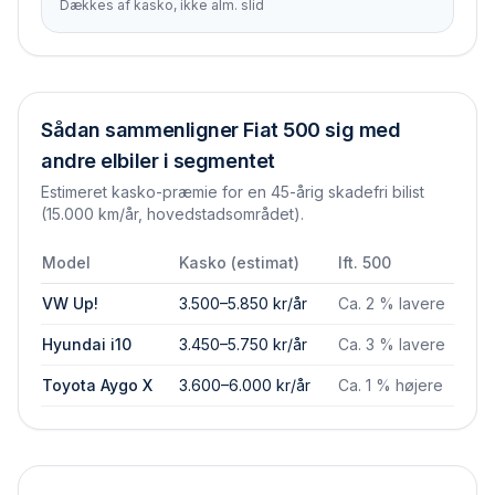
Dækkes af kasko, ikke alm. slid
Sådan sammenligner
Fiat 500
sig med
andre elbiler i segmentet
Estimeret kasko-præmie for en 45-årig skadefri bilist
(15.000 km/år, hovedstadsområdet).
Model
Kasko (estimat)
Ift.
500
VW Up!
3.500–5.850 kr/år
Ca. 2 % lavere
Hyundai i10
3.450–5.750 kr/år
Ca. 3 % lavere
Toyota Aygo X
3.600–6.000 kr/år
Ca. 1 % højere