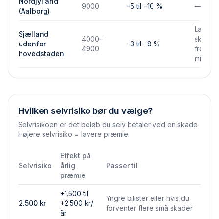
Nordjylland
9000
−5 til −10 %
—
(Aalborg)
Lavere
Sjælland
4000–
skades
udenfor
−3 til −8 %
4900
frekven
hovedstaden
mindre
Hvilken selvrisiko bør du vælge?
Selvrisikoen er det beløb du selv betaler ved en skade.
Højere selvrisiko = lavere præmie.
Effekt på
Selvrisiko
årlig
Passer til
præmie
+1.500 til
Yngre bilister eller hvis du
2.500
kr
+2.500 kr/
forventer flere små skader
år