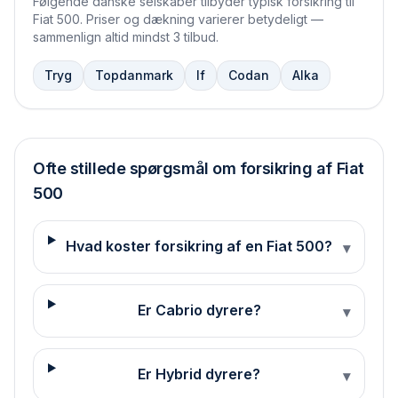
Følgende danske selskaber tilbyder typisk forsikring til
Fiat 500
. Priser og dækning varierer betydeligt —
sammenlign altid mindst 3 tilbud.
Tryg
Topdanmark
If
Codan
Alka
Ofte stillede spørgsmål om forsikring af
Fiat
500
Hvad koster forsikring af en Fiat 500?
▾
Er Cabrio dyrere?
▾
Er Hybrid dyrere?
▾