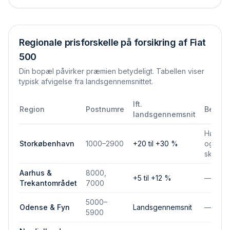
Regionale prisforskelle på forsikring af
Fiat
500
Din bopæl påvirker præmien betydeligt. Tabellen viser
typisk afvigelse fra landsgennemsnittet.
Ift.
Region
Postnumre
Bemær
landsgennemsnit
Højere 
Storkøbenhavn
1000–2900
+20 til +30 %
og park
skadef
Aarhus &
8000,
+5 til +12 %
—
Trekantområdet
7000
5000–
Odense & Fyn
Landsgennemsnit
—
5900