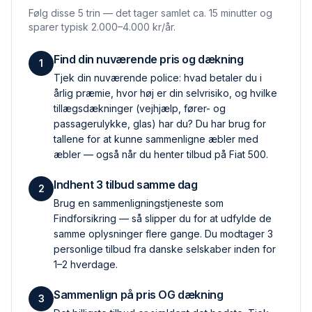
Følg disse 5 trin — det tager samlet ca. 15 minutter og
sparer typisk 2.000–4.000 kr/år.
Find din nuværende pris og dækning
1
Tjek din nuværende police: hvad betaler du i
årlig præmie, hvor høj er din selvrisiko, og hvilke
tillægs­dækninger (vejhjælp, fører- og
passagerulykke, glas) har du? Du har brug for
tallene for at kunne sammenligne æbler med
æbler — også når du henter tilbud på Fiat 500.
Indhent 3 tilbud samme dag
2
Brug en sammenlignings­tjeneste som
Findforsikring — så slipper du for at udfylde de
samme oplysninger flere gange. Du modtager 3
personlige tilbud fra danske selskaber inden for
1–2 hverdage.
Sammenlign på pris OG dækning
3