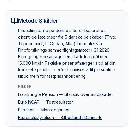
Metode & kilder
Pris­estimaterne på denne side er baseret på
offentlige listepriser fra 5 danske selskaber (Tryg,
Topdanmark, If, Codan, Alka) indhentet via
Findforsikrings sammenlignings­motor i Q1 2026.
Beregningerne antager en skadefri profil med
15.000 km/år. Faktiske priser afhænger altid af din
konkrete profil — derfor henviser vi til personlige
tilbud frem for fastpris­annoncering.
KILDER
Forsikring & Pension — Statistik over autoskader
Euro NCAP — Testresultater
Bilbasen — Markedspriser
Færdselsstyrelsen — Bilbestand i Danmark