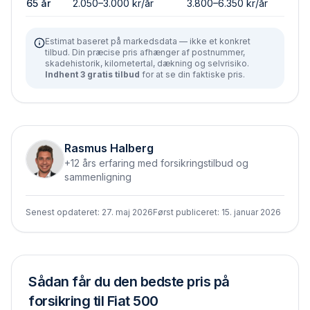
65 år
2.050–3.000 kr/år
3.800–6.350 kr/år
Estimat baseret på markedsdata — ikke et konkret
tilbud. Din præcise pris afhænger af postnummer,
skadehistorik, kilometertal, dækning og selvrisiko.
Indhent 3 gratis tilbud
for at se din faktiske pris.
Rasmus Halberg
+12 års erfaring med forsikringstilbud og
sammenligning
Senest opdateret:
27. maj 2026
Først publiceret:
15. januar 2026
Sådan får du den bedste pris på
forsikring til
Fiat 500