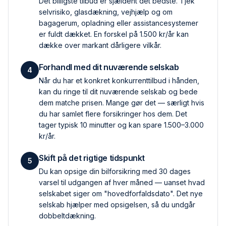
Det billigste tilbud er sjældent det bedste. Tjek
selvrisiko, glas­dækning, vejhjælp og om
bagagerum, opladning eller assistance­systemer
er fuldt dækket. En forskel på 1.500 kr/år kan
dække over markant dårligere vilkår.
Forhandl med dit nuværende selskab
4
Når du har et konkret konkurrent­tilbud i hånden,
kan du ringe til dit nuværende selskab og bede
dem matche prisen. Mange gør det — særligt hvis
du har samlet flere forsikringer hos dem. Det
tager typisk 10 minutter og kan spare 1.500–3.000
kr/år.
Skift på det rigtige tidspunkt
5
Du kan opsige din bilforsikring med 30 dages
varsel til udgangen af hver måned — uanset hvad
selskabet siger om "hovedforfaldsdato". Det nye
selskab hjælper med opsigelsen, så du undgår
dobbelt­dækning.