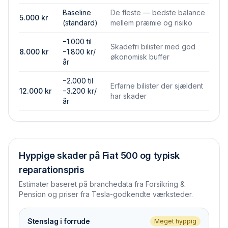
Baseline
De fleste — bedste balance
5.000
kr
(standard)
mellem præmie og risiko
−1.000 til
Skadefri bilister med god
8.000
kr
−1.800 kr/
økonomisk buffer
år
−2.000 til
Erfarne bilister der sjældent
12.000
kr
−3.200 kr/
har skader
år
Hyppige skader på
Fiat 500
og typisk
reparationspris
Estimater baseret på branchedata fra Forsikring &
Pension og priser fra Tesla-godkendte værksteder.
Stenslag i forrude
Meget hyppig