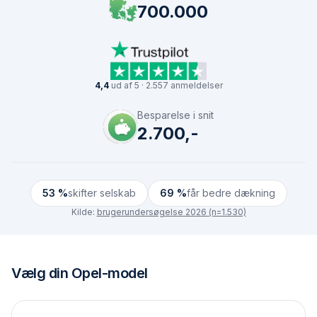
700.000
4,4
ud af 5 · 2.557 anmeldelser
Besparelse i snit
2.700,-
53 %
skifter selskab
69 %
får bedre dækning
Kilde:
brugerundersøgelse 2026 (n=1.530)
Vælg din
Opel
-model