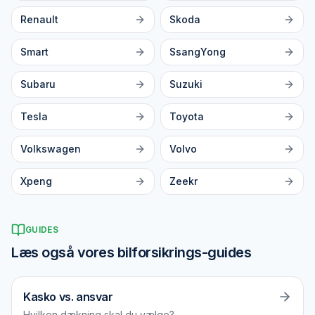
Renault
Skoda
Smart
SsangYong
Subaru
Suzuki
Tesla
Toyota
Volkswagen
Volvo
Xpeng
Zeekr
GUIDES
Læs også vores bilforsikrings-guides
Kasko vs. ansvar
Hvilken dækning skal du vælge?