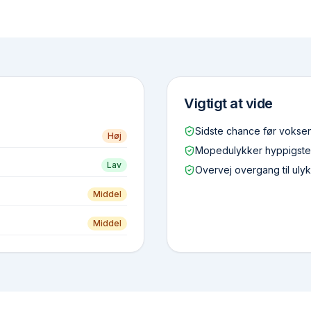
Vigtigt at vide
Sidste chance før voksen
Høj
Mopedulykker hyppigste
Lav
Overvej overgang til uly
Middel
Middel