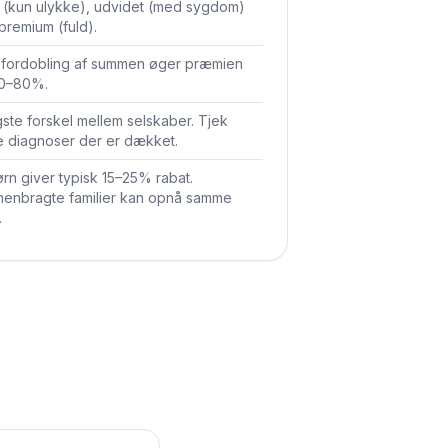
 (kun ulykke), udvidet (med sygdom)
 premium (fuld).
 fordobling af summen øger præmien
60–80%.
gste forskel mellem selskaber. Tjek
e diagnoser der er dækket.
rn giver typisk 15–25% rabat.
enbragte familier kan opnå samme
.