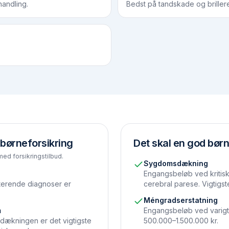
andling.
Bedst på tandskade og briller
 børneforsikring
Det skal en god børn
med forsikringstilbud.
Sygdomsdækning
Engangsbeløb ved kritisk
isterende diagnoser er
cerebral parese. Vigtigs
Méngradserstatning
m
Engangsbeløb ved varigt
dækningen er det vigtigste
500.000–1.500.000 kr.