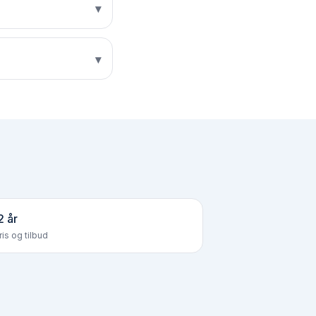
▾
▾
2 år
is og tilbud