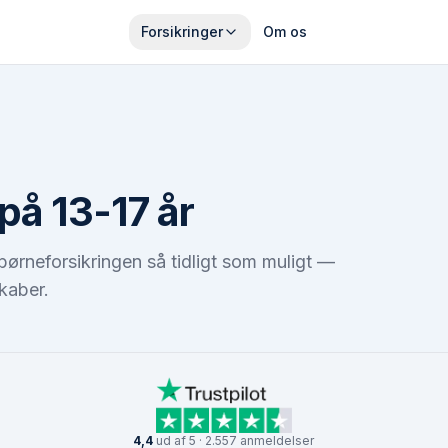
Forsikringer
Om os
 på 13-17 år
børneforsikringen så tidligt som muligt —
skaber.
4,4
ud af 5 · 2.557 anmeldelser