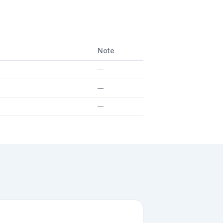
Note
—
—
—