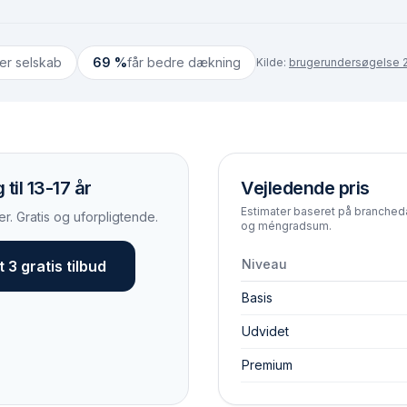
ter selskab
69 %
får bedre dækning
Kilde:
brugerundersøgelse 2
til 13-17 år
Vejledende pris
Estimater baseret på branchedat
r. Gratis og uforpligtende.
og méngradsum.
Niveau
 3 gratis tilbud
Basis
Udvidet
Premium