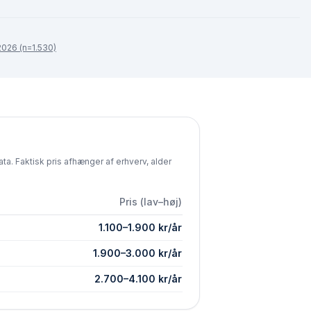
026 (n=1.530)
a. Faktisk pris afhænger af erhverv, alder
Pris (lav–høj)
1.100
–
1.900
kr/år
1.900
–
3.000
kr/år
2.700
–
4.100
kr/år