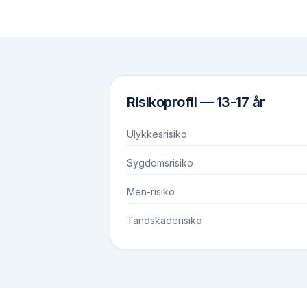
Risikoprofil —
13-17 år
Ulykkesrisiko
Sygdomsrisiko
Mén-risiko
Tandskaderisiko