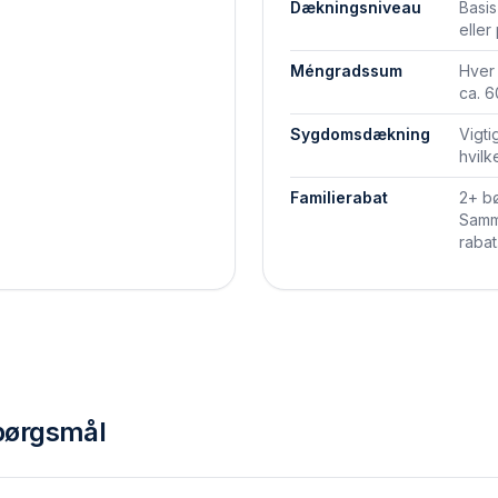
Dækningsniveau
Basis
eller
Méngradssum
Hver
ca. 
Sygdomsdækning
Vigti
hvilk
Familierabat
2+ bø
Samm
rabat
spørgsmål