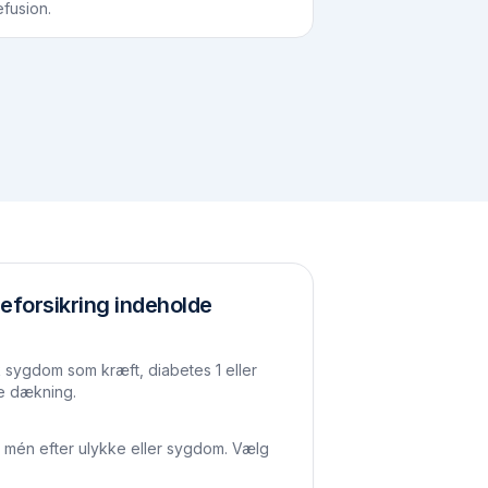
efusion.
eforsikring indeholde
 sygdom som kræft, diabetes 1 eller
te dækning.
 mén efter ulykke eller sygdom. Vælg