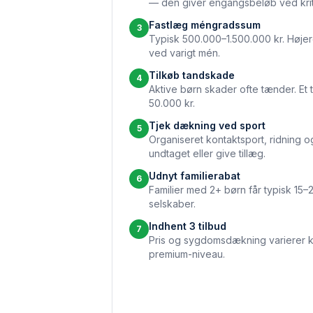
— den giver engangsbeløb ved kri
Fastlæg méngradssum
3
Typisk 500.000–1.500.000 kr. Høje
ved varigt mén.
Tilkøb tandskade
4
Aktive børn skader ofte tænder. Et 
50.000 kr.
Tjek dækning ved sport
5
Organiseret kontaktsport, ridning 
undtaget eller give tillæg.
Udnyt familierabat
6
Familier med 2+ børn får typisk 15–
selskaber.
Indhent 3 tilbud
7
Pris og sygdomsdækning varierer kr
premium-niveau.