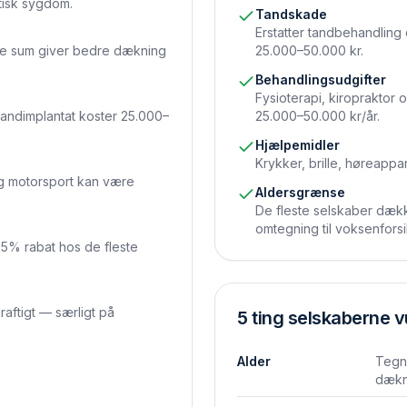
tisk sygdom.
Tandskade
Erstatter tandbehandling 
re sum giver bedre dækning
25.000–50.000 kr.
Behandlingsudgifter
Fysioterapi, kiropraktor 
tandimplantat koster 25.000–
25.000–50.000 kr/år.
Hjælpemidler
Krykker, brille, høreappa
og motorsport kan være
Aldersgrænse
De fleste selskaber dækker
omtegning til voksenforsi
25% rabat hos de fleste
aftigt — særligt på
5 ting selskaberne v
Alder
Tegn 
dækni