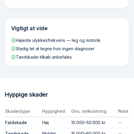
Vigtigt at vide
Højeste ulykkesfrekvens — leg og motorik
Stadig let at tegne hvis ingen diagnoser
Tandskade-tilkøb anbefales
Hyppige skader
Skadestype
Hyppighed
Gns. omkostning
Note
Faldskade
Høj
10.000–50.000 kr
—
Tandskade
Middel
15.000–60.000 kr
—