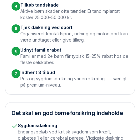
Tilkøb tandskade
4
Aktive børn skader ofte tænder. Et tandimplantat
koster 25.000–50.000 kr.
Tjek dækning ved sport
5
Organiseret kontaktsport, ridning og motorsport kan
være undtaget eller give tillæg.
Udnyt familierabat
6
Familier med 2+ børn får typisk 15–25% rabat hos de
fleste selskaber.
Indhent 3 tilbud
7
Pris og sygdomsdækning varierer kraftigt — særligt
på premium-niveau.
Det skal en god børneforsikring indeholde
Sygdomsdækning
Engangsbeløb ved kritisk sygdom som kræft,
diabetes 1 eller cerebral parese. Vigtigste dækning.