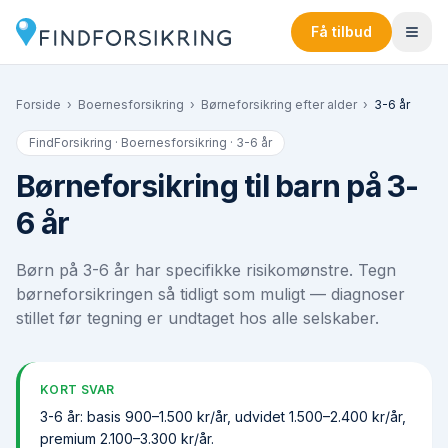
Få tilbud
Forside
›
Boernesforsikring
›
Børneforsikring efter alder
›
3-6 år
FindForsikring · Boernesforsikring ·
3-6 år
Børneforsikring til barn på 3-
6 år
Børn på 3-6 år har specifikke risikomønstre. Tegn
børneforsikringen så tidligt som muligt — diagnoser
stillet før tegning er undtaget hos alle selskaber.
KORT SVAR
3-6 år: basis 900–1.500 kr/år, udvidet 1.500–2.400 kr/år,
premium 2.100–3.300 kr/år.