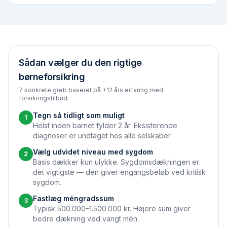
Sådan vælger du den rigtige
børneforsikring
7 konkrete greb baseret på +12 års erfaring med
forsikringstilbud.
Tegn så tidligt som muligt
1
Helst inden barnet fylder 2 år. Eksisterende
diagnoser er undtaget hos alle selskaber.
Vælg udvidet niveau med sygdom
2
Basis dækker kun ulykke. Sygdomsdækningen er
det vigtigste — den giver engangsbeløb ved kritisk
sygdom.
Fastlæg méngradssum
3
Typisk 500.000–1.500.000 kr. Højere sum giver
bedre dækning ved varigt mén.