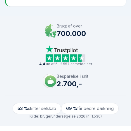
Brugt af over
700.000
4,4
ud af 5 · 2.557 anmeldelser
Besparelse i snit
2.700,-
53 %
skifter selskab
69 %
får bedre dækning
Kilde:
brugerundersøgelse 2026 (n=1.530)