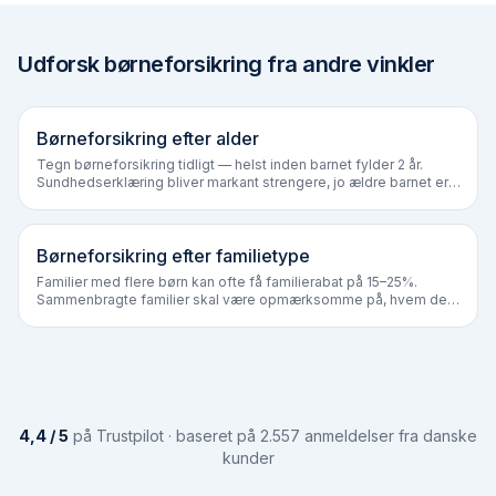
Udforsk børneforsikring fra andre vinkler
Børneforsikring efter alder
Tegn børneforsikring tidligt — helst inden barnet fylder 2 år.
Sundhedserklæring bliver markant strengere, jo ældre barnet er,
og kroniske diagnoser kan udelukke dækning helt.
Børneforsikring efter familietype
Familier med flere børn kan ofte få familierabat på 15–25%.
Sammenbragte familier skal være opmærksomme på, hvem der
står som forsikringstager.
4,4 / 5
på Trustpilot · baseret på 2.557 anmeldelser fra danske
kunder