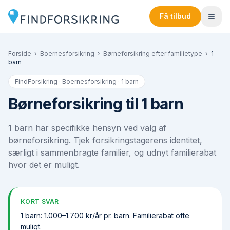
Få tilbud
Forside
›
Boernesforsikring
›
Børneforsikring efter familietype
›
1
barn
FindForsikring · Boernesforsikring ·
1 barn
Børneforsikring til 1 barn
1 barn har specifikke hensyn ved valg af
børneforsikring. Tjek forsikringstagerens identitet,
særligt i sammenbragte familier, og udnyt familierabat
hvor det er muligt.
KORT SVAR
1 barn: 1.000–1.700 kr/år pr. barn. Familierabat ofte
muligt.