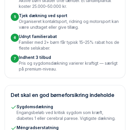
Aktive børn skader ofte tænder. Et tandimplantat
koster 25.000–50.000 kr.
Tjek dækning ved sport
5
Organiseret kontaktsport, ridning og motorsport kan
være undtaget eller give tillæg.
Udnyt familierabat
6
Familier med 2+ børn får typisk 15–25% rabat hos de
fleste selskaber.
Indhent 3 tilbud
7
Pris og sygdomsdækning varierer kraftigt — særligt
på premium-niveau.
Det skal en god børneforsikring indeholde
Sygdomsdækning
Engangsbeløb ved kritisk sygdom som kræft,
diabetes 1 eller cerebral parese. Vigtigste dækning.
Méngradserstatning