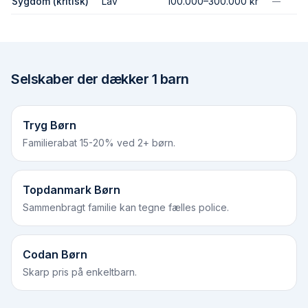
Sygdom (kritisk)
Lav
100.000–300.000 kr
—
Selskaber der dækker
1 barn
Tryg Børn
Familierabat 15-20% ved 2+ børn.
Topdanmark Børn
Sammenbragt familie kan tegne fælles police.
Codan Børn
Skarp pris på enkeltbarn.