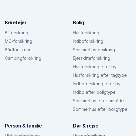
Køretøjer
Bolig
Bilforsikring
Husforsikring
MC-forsikring
Indboforsikring
Bådforsikring
Sommerhusforsikring
Campingforsikring
Ejerskifteforsikring
Husforsikring efter by
Husforsikring efter tagtype
Indboforsikring efter by
Indbo efter boligtype
Sommerhus efter område
Sommerhus efter boligtype
Person & familie
Dyr & rejse
Ulykkesforsikring
Hundeforsikring