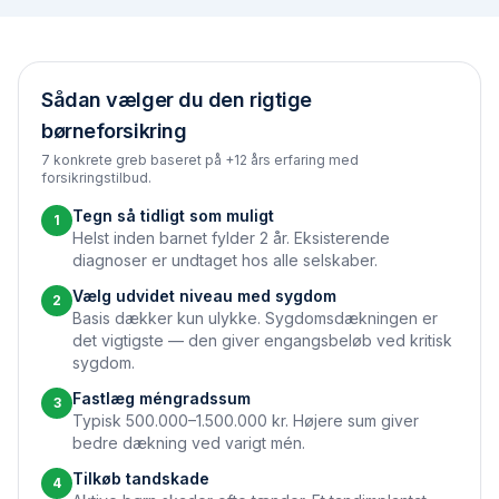
Sådan vælger du den rigtige
børneforsikring
7 konkrete greb baseret på +12 års erfaring med
forsikringstilbud.
Tegn så tidligt som muligt
1
Helst inden barnet fylder 2 år. Eksisterende
diagnoser er undtaget hos alle selskaber.
Vælg udvidet niveau med sygdom
2
Basis dækker kun ulykke. Sygdomsdækningen er
det vigtigste — den giver engangsbeløb ved kritisk
sygdom.
Fastlæg méngradssum
3
Typisk 500.000–1.500.000 kr. Højere sum giver
bedre dækning ved varigt mén.
Tilkøb tandskade
4