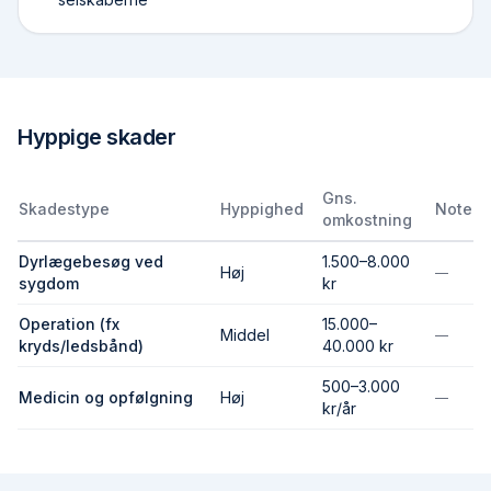
Hyppige skader
Gns.
Skadestype
Hyppighed
Note
omkostning
Dyrlægebesøg ved
1.500–8.000
Høj
—
sygdom
kr
Operation (fx
15.000–
Middel
—
kryds/ledsbånd)
40.000 kr
500–3.000
Medicin og opfølgning
Høj
—
kr/år