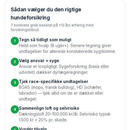
Sådan vælger du den rigtige
hundeforsikring
7 konkrete greb baseret på +12 års erfaring med
forsikringstilbud.
Tegn så tidligt som muligt
1
Helst som hvalp (8 uger+). Senere tegning giver
undtagelser for allerede konstaterede sygdomme.
Vælg ansvar + syge
2
Ansvar er lovpligtigt. Syge­forsikring (basis eller
udvidet) dækker dyrlægeregninger.
Tjek race-specifikke undtagelser
3
BOAS (mops, fransk bulldog), HD (schæfer,
labrador) — tjek altid om de er dækket eller
undtaget.
Sammenlign loft og selvrisiko
4
Dækningsloft 20–100.000 kr/år. Selvrisiko typisk
1.500 kr + 20% pr. skade.
Vurdér tilvalg