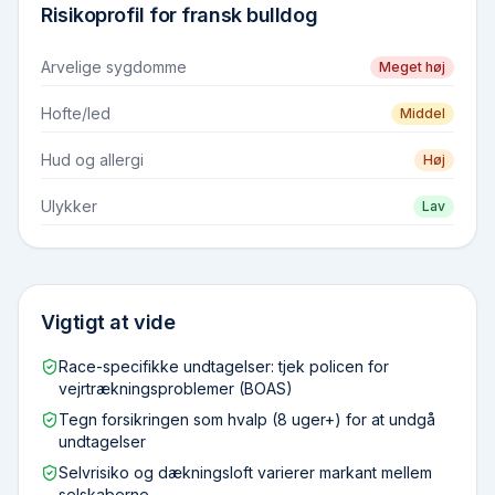
Risikoprofil for
fransk bulldog
Arvelige sygdomme
Meget høj
Hofte/led
Middel
Hud og allergi
Høj
Ulykker
Lav
Vigtigt at vide
Race-specifikke undtagelser: tjek policen for
vejrtrækningsproblemer (BOAS)
Tegn forsikringen som hvalp (8 uger+) for at undgå
undtagelser
Selvrisiko og dækningsloft varierer markant mellem
selskaberne