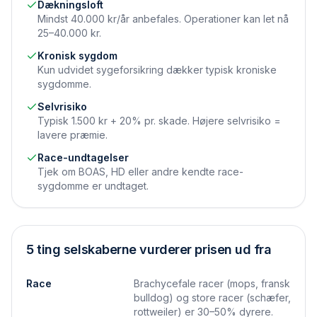
Dækningsloft
Mindst 40.000 kr/år anbefales. Operationer kan let nå
25–40.000 kr.
Kronisk sygdom
Kun udvidet syge­forsikring dækker typisk kroniske
sygdomme.
Selvrisiko
Typisk 1.500 kr + 20% pr. skade. Højere selvrisiko =
lavere præmie.
Race-undtagelser
Tjek om BOAS, HD eller andre kendte race-
sygdomme er undtaget.
5 ting selskaberne vurderer prisen ud fra
Race
Brachycefale racer (mops, fransk
bulldog) og store racer (schæfer,
rottweiler) er 30–50% dyrere.