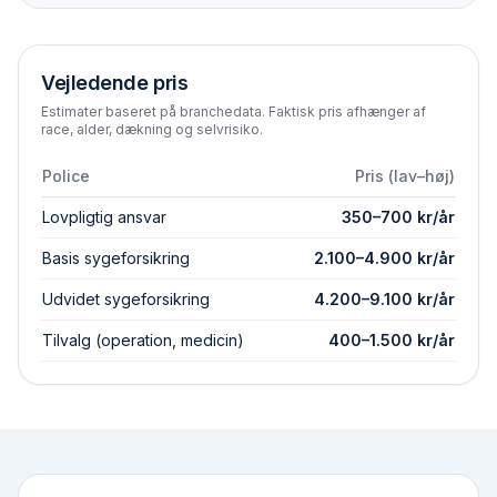
Vejledende pris
Estimater baseret på branchedata. Faktisk pris afhænger af
race, alder, dækning og selvrisiko.
Police
Pris (lav–høj)
Lovpligtig ansvar
350
–
700
kr/år
Basis syge­forsikring
2.100
–
4.900
kr/år
Udvidet syge­forsikring
4.200
–
9.100
kr/år
Tilvalg (operation, medicin)
400
–
1.500
kr/år