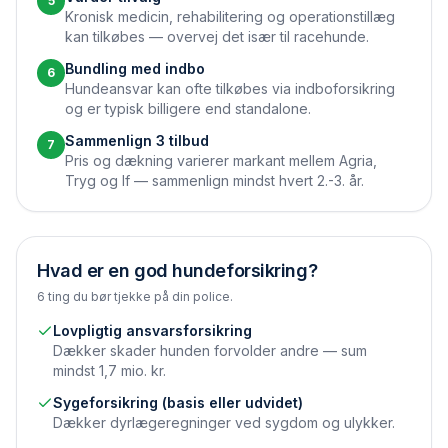
5
Kronisk medicin, rehabilitering og operationstillæg
kan tilkøbes — overvej det især til race­hunde.
Bundling med indbo
6
Hundeansvar kan ofte tilkøbes via indbo­forsikring
og er typisk billigere end standalone.
Sammenlign 3 tilbud
7
Pris og dækning varierer markant mellem Agria,
Tryg og If — sammenlign mindst hvert 2.-3. år.
Hvad er en god hundeforsikring?
6 ting du bør tjekke på din police.
Lovpligtig ansvarsforsikring
Dækker skader hunden forvolder andre — sum
mindst 1,7 mio. kr.
Syge­forsikring (basis eller udvidet)
Dækker dyrlægeregninger ved sygdom og ulykker.