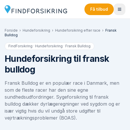
Få tilbud
Forside
›
Hundeforsikring
›
Hundeforsikring efter race
›
Fransk
Bulldog
FindForsikring · Hundeforsikring ·
Fransk Bulldog
Hundeforsikring til fransk
bulldog
Fransk Bulldog er en populær race i Danmark, men
som de fleste racer har den sine egne
sundhedsudfordringer. Syge­forsikring til fransk
bulldog dækker dyrlægeregninger ved sygdom og er
især vigtig hvis du vil undgå store udgifter til
vejrtrækningsproblemer (BOAS).