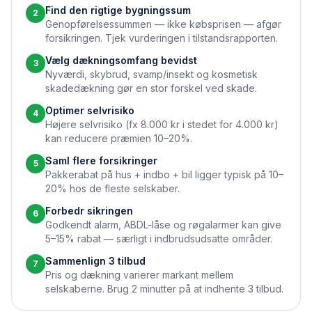
Find den rigtige bygningssum
2
Genopførelsessummen — ikke købsprisen — afgør
forsikringen. Tjek vurderingen i tilstandsrapporten.
Vælg dækningsomfang bevidst
3
Nyværdi, skybrud, svamp/insekt og kosmetisk
skadedækning gør en stor forskel ved skade.
Optimer selvrisiko
4
Højere selvrisiko (fx 8.000 kr i stedet for 4.000 kr)
kan reducere præmien 10–20%.
Saml flere forsikringer
5
Pakkerabat på hus + indbo + bil ligger typisk på 10–
20% hos de fleste selskaber.
Forbedr sikringen
6
Godkendt alarm, ABDL-låse og røgalarmer kan give
5–15% rabat — særligt i indbrudsudsatte områder.
Sammenlign 3 tilbud
7
Pris og dækning varierer markant mellem
selskaberne. Brug 2 minutter på at indhente 3 tilbud.