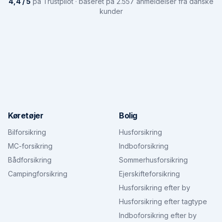
4,4 / 5
på Trustpilot · baseret på 2.557 anmeldelser fra danske
kunder
Køretøjer
Bolig
Bilforsikring
Husforsikring
MC-forsikring
Indboforsikring
Bådforsikring
Sommerhusforsikring
Campingforsikring
Ejerskifteforsikring
Husforsikring efter by
Husforsikring efter tagtype
Indboforsikring efter by