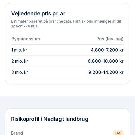
Vejledende pris pr. år
Estimater baseret på branchedata. Faktisk pris afhænger af dit
specifikke hus.
Bygningssum
Pris (lav–høj)
1 mio. kr
4.800
–
7.200
kr
2 mio. kr
6.800
–
10.800
kr
3 mio. kr
9.200
–
14.200
kr
Risikoprofil i
Nedlagt landbrug
Brand
Høj