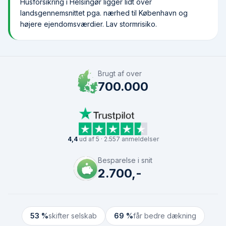
Husforsikring i Helsingør ligger lidt over
landsgennemsnittet pga. nærhed til København og
højere ejendomsværdier. Lav stormrisiko.
Brugt af over
700.000
4,4
ud af 5 · 2.557 anmeldelser
Besparelse i snit
2.700,-
53 %
skifter selskab
69 %
får bedre dækning