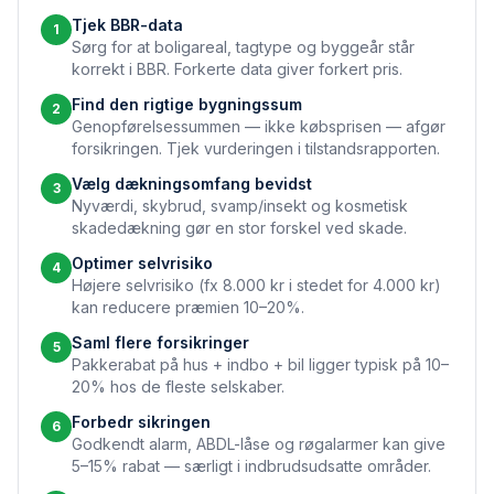
Tjek BBR-data
1
Sørg for at boligareal, tagtype og byggeår står
korrekt i BBR. Forkerte data giver forkert pris.
Find den rigtige bygningssum
2
Genopførelsessummen — ikke købsprisen — afgør
forsikringen. Tjek vurderingen i tilstandsrapporten.
Vælg dækningsomfang bevidst
3
Nyværdi, skybrud, svamp/insekt og kosmetisk
skadedækning gør en stor forskel ved skade.
Optimer selvrisiko
4
Højere selvrisiko (fx 8.000 kr i stedet for 4.000 kr)
kan reducere præmien 10–20%.
Saml flere forsikringer
5
Pakkerabat på hus + indbo + bil ligger typisk på 10–
20% hos de fleste selskaber.
Forbedr sikringen
6
Godkendt alarm, ABDL-låse og røgalarmer kan give
5–15% rabat — særligt i indbrudsudsatte områder.