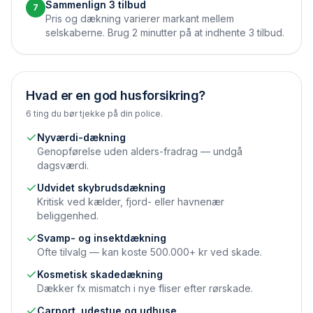
Sammenlign 3 tilbud
7
Pris og dækning varierer markant mellem
selskaberne. Brug 2 minutter på at indhente 3 tilbud.
Hvad er en god husforsikring?
6 ting du bør tjekke på din police.
Nyværdi-dækning
Genopførelse uden alders-fradrag — undgå
dagsværdi.
Udvidet skybrudsdækning
Kritisk ved kælder, fjord- eller havnenær
beliggenhed.
Svamp- og insektdækning
Ofte tilvalg — kan koste 500.000+ kr ved skade.
Kosmetisk skadedækning
Dækker fx mismatch i nye fliser efter rørskade.
Carport, udestue og udhuse