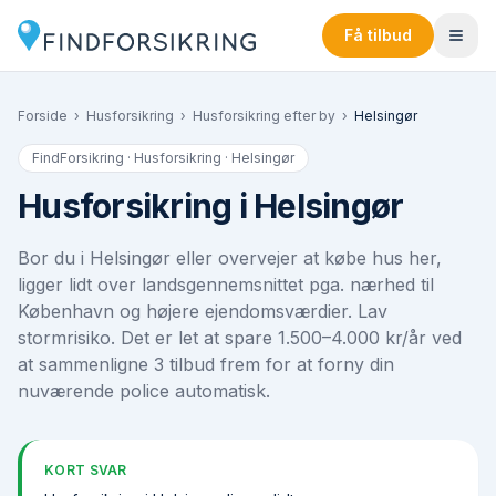
Få tilbud
Forside
›
Husforsikring
›
Husforsikring efter by
›
Helsingør
FindForsikring · Husforsikring ·
Helsingør
Husforsikring i Helsingør
Bor du i Helsingør eller overvejer at købe hus her,
ligger lidt over landsgennemsnittet pga. nærhed til
København og højere ejendomsværdier. Lav
stormrisiko. Det er let at spare 1.500–4.000 kr/år ved
at sammenligne 3 tilbud frem for at forny din
nuværende police automatisk.
KORT SVAR