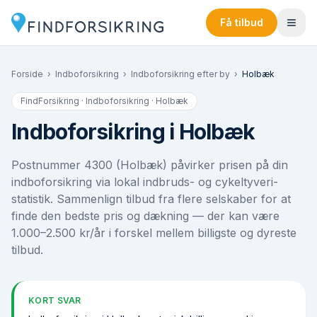
Få tilbud
Forside
›
Indboforsikring
›
Indboforsikring efter by
›
Holbæk
FindForsikring · Indboforsikring ·
Holbæk
Indboforsikring i Holbæk
Postnummer 4300 (Holbæk) påvirker prisen på din
indboforsikring via lokal indbruds- og cykeltyveri-
statistik. Sammenlign tilbud fra flere selskaber for at
finde den bedste pris og dækning — der kan være
1.000–2.500 kr/år i forskel mellem billigste og dyreste
tilbud.
KORT SVAR