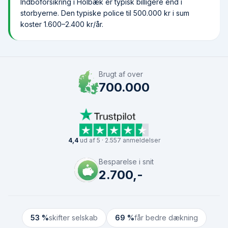
Indboforsikring i Holbæk er typisk billigere end i
storbyerne. Den typiske police til 500.000 kr i sum
koster 1.600–2.400 kr/år.
Brugt af over
700.000
4,4
ud af 5 · 2.557 anmeldelser
Besparelse i snit
2.700,-
53 %
skifter selskab
69 %
får bedre dækning