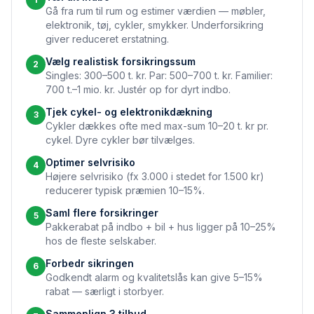
Gå fra rum til rum og estimer værdien — møbler,
elektronik, tøj, cykler, smykker. Underforsikring
giver reduceret erstatning.
Vælg realistisk forsikringssum
2
Singles: 300–500 t. kr. Par: 500–700 t. kr. Familier:
700 t.–1 mio. kr. Justér op for dyrt indbo.
Tjek cykel- og elektronikdækning
3
Cykler dækkes ofte med max-sum 10–20 t. kr pr.
cykel. Dyre cykler bør tilvælges.
Optimer selvrisiko
4
Højere selvrisiko (fx 3.000 i stedet for 1.500 kr)
reducerer typisk præmien 10–15%.
Saml flere forsikringer
5
Pakkerabat på indbo + bil + hus ligger på 10–25%
hos de fleste selskaber.
Forbedr sikringen
6
Godkendt alarm og kvalitetslås kan give 5–15%
rabat — særligt i storbyer.
Sammenlign 3 tilbud