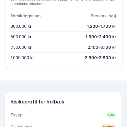
specifikke situation.
Forsikringssum
Pris (lav–høj)
300.000 kr
1.200
–
1.700
kr
500.000 kr
1.600
–
2.400
kr
750.000 kr
2.100
–
3.100
kr
1.000.000 kr
2.600
–
3.800
kr
Risikoprofil for
holbæk
Tyveri
Lav
Cykeltyveri
Middel