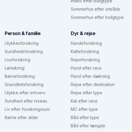
Indbo efter boligtype
Sommerhus efter område
Sommerhus efter boligtype
Person & familie
Dyr & rejse
Ulykkesforsikring
Hundeforsikring
Sundhedsforsikring
Katteforsikring
Livsforsikring
Rejseforsikring
Lønsikring
Hund efter race
Børneforsikring
Hund efter dækning
Graviditetsforsikring
Rejse efter destination
Ulykke efter erhverv
Rejse efter type
Sundhed efter niveau
Kat efter race
Liv efter forsikringssum
MC efter type
Børne efter alder
Båd efter type
Båd efter længde