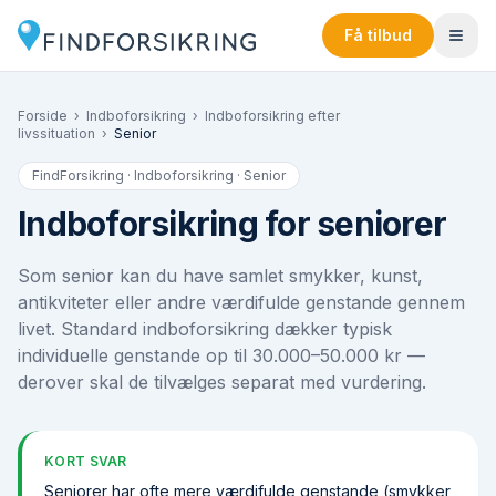
Få tilbud
Forside
›
Indboforsikring
›
Indboforsikring efter
livssituation
›
Senior
FindForsikring · Indboforsikring ·
Senior
Indboforsikring for seniorer
Som senior kan du have samlet smykker, kunst,
antikviteter eller andre værdifulde genstande gennem
livet. Standard indboforsikring dækker typisk
individuelle genstande op til 30.000–50.000 kr —
derover skal de tilvælges separat med vurdering.
KORT SVAR
Seniorer har ofte mere værdifulde genstande (smykker,