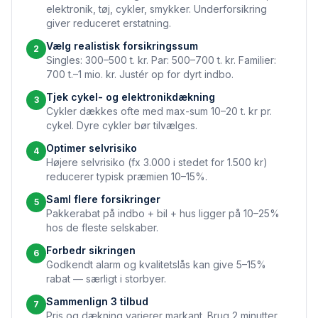
elektronik, tøj, cykler, smykker. Underforsikring
giver reduceret erstatning.
Vælg realistisk forsikringssum
2
Singles: 300–500 t. kr. Par: 500–700 t. kr. Familier:
700 t.–1 mio. kr. Justér op for dyrt indbo.
Tjek cykel- og elektronikdækning
3
Cykler dækkes ofte med max-sum 10–20 t. kr pr.
cykel. Dyre cykler bør tilvælges.
Optimer selvrisiko
4
Højere selvrisiko (fx 3.000 i stedet for 1.500 kr)
reducerer typisk præmien 10–15%.
Saml flere forsikringer
5
Pakkerabat på indbo + bil + hus ligger på 10–25%
hos de fleste selskaber.
Forbedr sikringen
6
Godkendt alarm og kvalitetslås kan give 5–15%
rabat — særligt i storbyer.
Sammenlign 3 tilbud
7
Pris og dækning varierer markant. Brug 2 minutter