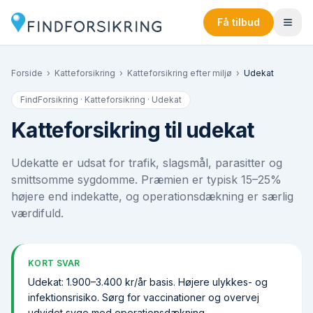
Få tilbud
Forside
›
Katteforsikring
›
Katteforsikring efter miljø
›
Udekat
FindForsikring · Katteforsikring ·
Udekat
Katteforsikring til udekat
Udekatte er udsat for trafik, slagsmål, parasitter og
smittsomme sygdomme. Præmien er typisk 15–25%
højere end indekatte, og operationsdækning er særlig
værdifuld.
KORT SVAR
Udekat: 1.900–3.400 kr/år basis. Højere ulykkes- og
infektions­risiko. Sørg for vaccinationer og overvej
udvidet syge med operations­dækning.