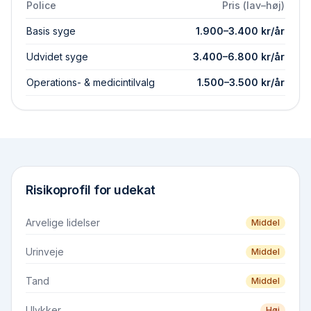
Police
Pris (lav–høj)
Basis syge
1.900
–
3.400
kr/år
Udvidet syge
3.400
–
6.800
kr/år
Operations- & medicintilvalg
1.500
–
3.500
kr/år
Risikoprofil for
udekat
Arvelige lidelser
Middel
Urinveje
Middel
Tand
Middel
Ulykker
Høj