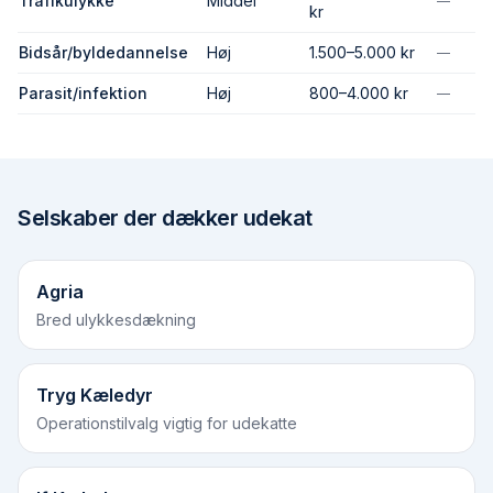
Trafikulykke
Middel
—
kr
Bidsår/byldedannelse
Høj
1.500–5.000 kr
—
Parasit/infektion
Høj
800–4.000 kr
—
Selskaber der dækker
udekat
Agria
Bred ulykkes­dækning
Tryg Kæledyr
Operations­tilvalg vigtig for udekatte