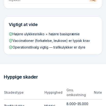
Vigtigt at vide
Højere ulykkes­risiko = højere basispræmie
Vaccinationer (forkølelse, leukose) er typisk krav
Operations­tilvalg vigtig — trafik­ulykker er dyre
Hyppige skader
Gns.
Skadestype
Hyppighed
Note
omkostning
8.000–35.000