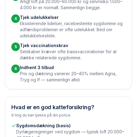
Årligt loft på 20.000–60.000 kr og selvrisiko 1.500–
4.000 kr er normalt. Sammenlign begge.
Tjek udelukkelser
4
Eksisterende lidelser, race­bestemte sygdomme og
adfærdsproblemer er ofte udelukket. Bed om
udelukkelsesliste.
Tjek vaccinations­krav
5
Selskaber kræver ofte basis­vaccinationer for at
dække relaterede sygdomme.
Indhent 3 tilbud
6
Pris og dækning varierer 20–40% mellem Agria,
Tryg og If — sammenlign altid.
Hvad er en god katteforsikring?
6 ting du bør tjekke på din police.
Sygdomsdækning (basis)
Dyrlæge­regninger ved sygdom — typisk loft 20.000–