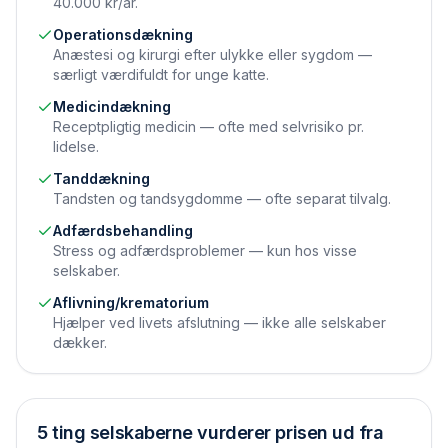
40.000 kr/år.
Operations­dækning
Anæstesi og kirurgi efter ulykke eller sygdom —
særligt værdifuldt for unge katte.
Medicin­dækning
Receptpligtig medicin — ofte med selvrisiko pr.
lidelse.
Tand­dækning
Tandsten og tandsygdomme — ofte separat tilvalg.
Adfærds­behandling
Stress og adfærdsproblemer — kun hos visse
selskaber.
Aflivning/krematorium
Hjælper ved livets afslutning — ikke alle selskaber
dækker.
5 ting selskaberne vurderer prisen ud fra