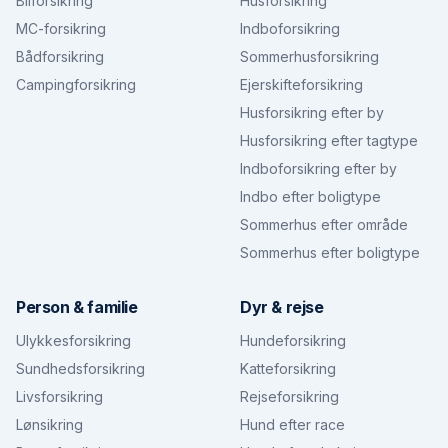
Bilforsikring
Husforsikring
MC-forsikring
Indboforsikring
Bådforsikring
Sommerhusforsikring
Campingforsikring
Ejerskifteforsikring
Husforsikring efter by
Husforsikring efter tagtype
Indboforsikring efter by
Indbo efter boligtype
Sommerhus efter område
Sommerhus efter boligtype
Person & familie
Dyr & rejse
Ulykkesforsikring
Hundeforsikring
Sundhedsforsikring
Katteforsikring
Livsforsikring
Rejseforsikring
Lønsikring
Hund efter race