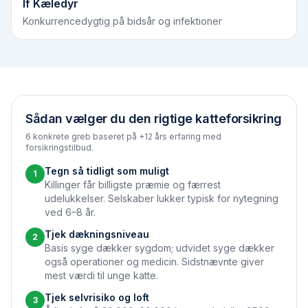
If Kæledyr
Konkurrencedygtig på bidsår og infektioner
Sådan vælger du den rigtige katteforsikring
6 konkrete greb baseret på +12 års erfaring med
forsikringstilbud.
Tegn så tidligt som muligt
1
Killinger får billigste præmie og færrest
udelukkelser. Selskaber lukker typisk for nytegning
ved 6–8 år.
Tjek dækningsniveau
2
Basis syge dækker sygdom; udvidet syge dækker
også operationer og medicin. Sidstnævnte giver
mest værdi til unge katte.
Tjek selvrisiko og loft
3