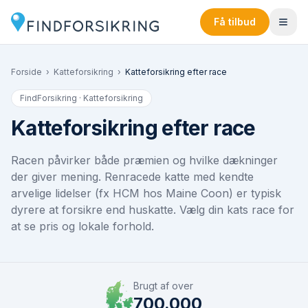
Få tilbud
Forside
›
Katteforsikring
›
Katteforsikring efter race
FindForsikring · Katteforsikring
Katteforsikring efter race
Racen påvirker både præmien og hvilke dækninger
der giver mening. Renracede katte med kendte
arvelige lidelser (fx HCM hos Maine Coon) er typisk
dyrere at forsikre end huskatte. Vælg din kats race for
at se pris og lokale forhold.
Brugt af over
700.000