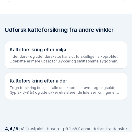
Udforsk katteforsikring fra andre vinkler
Katteforsikring efter miljø
Indendørs- og udendørskatte har vidt forskellige risikoprofiler.
Udekatte er mere udsat for ulykker og smittsomme sygdomme,
mens indekatte oftere får urinvejsproblemer og overvægt. Vælg
miljø for at se pris og dækningsbehov.
Katteforsikring efter alder
Tegn forsikring tidligt — alle selskaber har øvre tegnings­alder
(typisk 6–8 år) og udelukker eksisterende lidelser. Killinger er
billigst, seniorer dyrest, og udvidet syge giver mest værdi før 5-
års alderen.
4,4 / 5
på Trustpilot · baseret på 2.557 anmeldelser fra danske