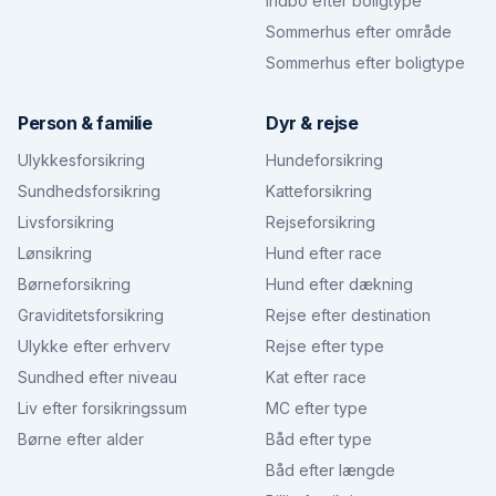
Indbo efter boligtype
Sommerhus efter område
Sommerhus efter boligtype
Person & familie
Dyr & rejse
Ulykkesforsikring
Hundeforsikring
Sundhedsforsikring
Katteforsikring
Livsforsikring
Rejseforsikring
Lønsikring
Hund efter race
Børneforsikring
Hund efter dækning
Graviditetsforsikring
Rejse efter destination
Ulykke efter erhverv
Rejse efter type
Sundhed efter niveau
Kat efter race
Liv efter forsikringssum
MC efter type
Børne efter alder
Båd efter type
Båd efter længde