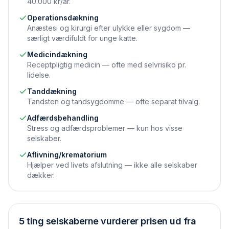
40.000 kr/år.
Operations­dækning
Anæstesi og kirurgi efter ulykke eller sygdom —
særligt værdifuldt for unge katte.
Medicin­dækning
Receptpligtig medicin — ofte med selvrisiko pr.
lidelse.
Tand­dækning
Tandsten og tandsygdomme — ofte separat tilvalg.
Adfærds­behandling
Stress og adfærdsproblemer — kun hos visse
selskaber.
Aflivning/krematorium
Hjælper ved livets afslutning — ikke alle selskaber
dækker.
5 ting selskaberne vurderer prisen ud fra