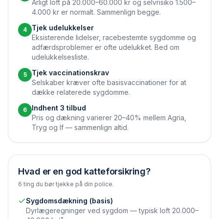
Årligt loft på 20.000–60.000 kr og selvrisiko 1.500–
4.000 kr er normalt. Sammenlign begge.
Tjek udelukkelser
4
Eksisterende lidelser, race­bestemte sygdomme og
adfærdsproblemer er ofte udelukket. Bed om
udelukkelsesliste.
Tjek vaccinations­krav
5
Selskaber kræver ofte basis­vaccinationer for at
dække relaterede sygdomme.
Indhent 3 tilbud
6
Pris og dækning varierer 20–40% mellem Agria,
Tryg og If — sammenlign altid.
Hvad er en god katteforsikring?
6 ting du bør tjekke på din police.
Sygdomsdækning (basis)
Dyrlæge­regninger ved sygdom — typisk loft 20.000–