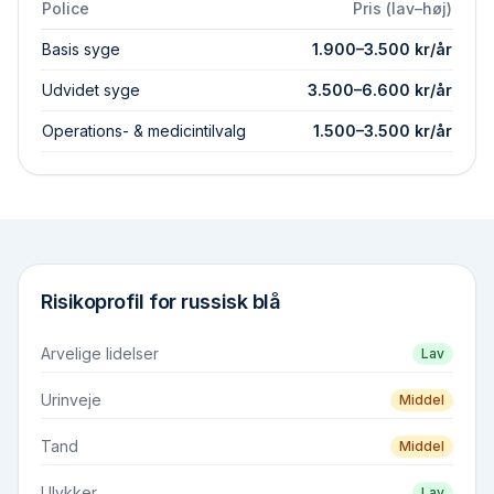
Police
Pris (lav–høj)
Basis syge
1.900
–
3.500
kr/år
Udvidet syge
3.500
–
6.600
kr/år
Operations- & medicintilvalg
1.500
–
3.500
kr/år
Risikoprofil for
russisk blå
Arvelige lidelser
Lav
Urinveje
Middel
Tand
Middel
Ulykker
Lav