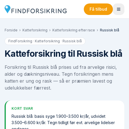
Få tilbud
Forside
›
Katteforsikring
›
Katteforsikring efter race
›
Russisk blå
FindForsikring · Katteforsikring ·
Russisk blå
Katteforsikring til Russisk blå
Forsikring til Russisk blå prises ud fra arvelige risici,
alder og dækningsniveau. Tegn forsikringen mens
katten er ung og rask — så er præmien lavest og
udelukkelser færrest.
KORT SVAR
Russisk blå: basis syge 1.900–3.500 kr/år, udvidet
3.500–6.600 kr/år. Tegn tidligt før evt. arvelige lidelser
opdages.