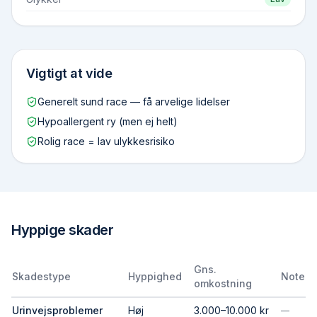
Vigtigt at vide
Generelt sund race — få arvelige lidelser
Hypoallergent ry (men ej helt)
Rolig race = lav ulykkesrisiko
Hyppige skader
Gns.
Skadestype
Hyppighed
Note
omkostning
Urinvejsproblemer
Høj
3.000–10.000 kr
—