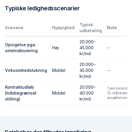
Typiske ledighedsscenarier
Typisk
Scenarie
Hyppighed
Note
udbetaling
20.000–
Opsigelse pga.
Høj
45.000
—
omstrukturering
kr/md
20.000–
Virksomhedslukning
Middel
45.000
—
kr/md
Kontraktudløb
20.000–
Tjek karens o
(tidsbegrænset
Middel
40.000
12-måneders
ansættelseskr
stilling)
kr/md