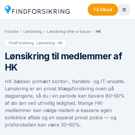
Få tilbud
Forside
›
Lønsikring
›
Lønsikring efter a-kasse
›
HK
FindForsikring · Lønsikring ·
HK
Lønsikring til medlemmer af
HK
HK dækker primært kontor-, handels- og IT-ansatte.
Lønsikring er en privat tillægsforsikring oven på
dagpengene, så du i en periode kan bevare 80–90%
af din løn ved ufrivillig ledighed. Mange HK-
medlemmer kan vælge mellem a-kassens egen
kollektive aftale og en separat privat police — og
prisforskellen kan være 30–60%.