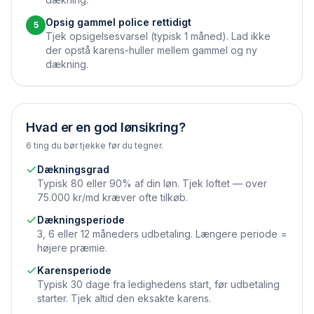
Opsig gammel police rettidigt
5
Tjek opsigelsesvarsel (typisk 1 måned). Lad ikke
der opstå karens-huller mellem gammel og ny
dækning.
Hvad er en god lønsikring?
6 ting du bør tjekke før du tegner.
Dækningsgrad
Typisk 80 eller 90% af din løn. Tjek loftet — over
75.000 kr/md kræver ofte tilkøb.
Dækningsperiode
3, 6 eller 12 måneders udbetaling. Længere periode =
højere præmie.
Karensperiode
Typisk 30 dage fra ledighedens start, før udbetaling
starter. Tjek altid den eksakte karens.