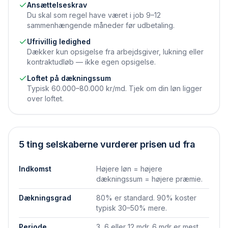
Ansættelseskrav
Du skal som regel have været i job 9–12
sammenhængende måneder før udbetaling.
Ufrivillig ledighed
Dækker kun opsigelse fra arbejdsgiver, lukning eller
kontraktudløb — ikke egen opsigelse.
Loftet på dækningssum
Typisk 60.000–80.000 kr/md. Tjek om din løn ligger
over loftet.
5 ting selskaberne vurderer prisen ud fra
Indkomst
Højere løn = højere
dækningssum = højere præmie.
Dækningsgrad
80% er standard. 90% koster
typisk 30–50% mere.
Periode
3, 6 eller 12 mdr. 6 mdr er mest