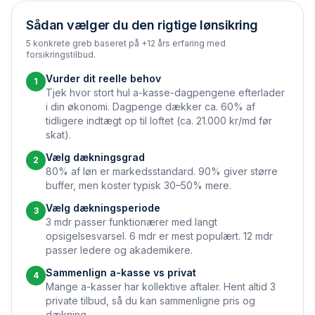
Sådan vælger du den rigtige lønsikring
5 konkrete greb baseret på +12 års erfaring med
forsikringstilbud.
Vurder dit reelle behov
1
Tjek hvor stort hul a-kasse-dagpengene efterlader
i din økonomi. Dagpenge dækker ca. 60% af
tidligere indtægt op til loftet (ca. 21.000 kr/md før
skat).
Vælg dækningsgrad
2
80% af løn er markedsstandard. 90% giver større
buffer, men koster typisk 30–50% mere.
Vælg dækningsperiode
3
3 mdr passer funktionærer med langt
opsigelsesvarsel. 6 mdr er mest populært. 12 mdr
passer ledere og akademikere.
Sammenlign a-kasse vs privat
4
Mange a-kasser har kollektive aftaler. Hent altid 3
private tilbud, så du kan sammenligne pris og
dækning.