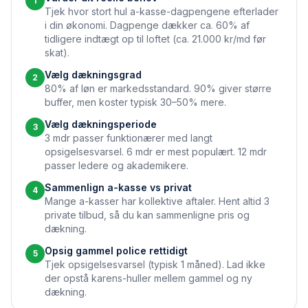
1
Tjek hvor stort hul a-kasse-dagpengene efterlader
i din økonomi. Dagpenge dækker ca. 60% af
tidligere indtægt op til loftet (ca. 21.000 kr/md før
skat).
Vælg dækningsgrad
2
80% af løn er markedsstandard. 90% giver større
buffer, men koster typisk 30–50% mere.
Vælg dækningsperiode
3
3 mdr passer funktionærer med langt
opsigelsesvarsel. 6 mdr er mest populært. 12 mdr
passer ledere og akademikere.
Sammenlign a-kasse vs privat
4
Mange a-kasser har kollektive aftaler. Hent altid 3
private tilbud, så du kan sammenligne pris og
dækning.
Opsig gammel police rettidigt
5
Tjek opsigelsesvarsel (typisk 1 måned). Lad ikke
der opstå karens-huller mellem gammel og ny
dækning.