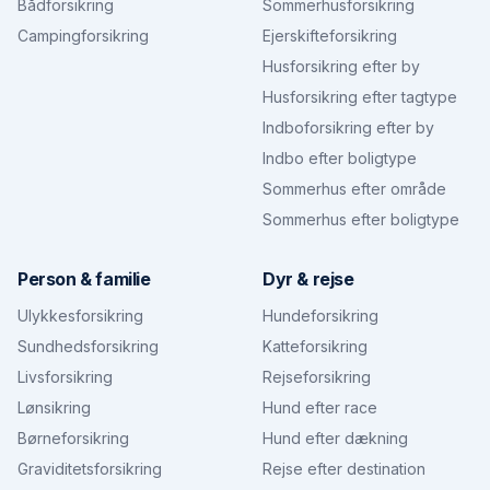
Bådforsikring
Sommerhusforsikring
Campingforsikring
Ejerskifteforsikring
Husforsikring efter by
Husforsikring efter tagtype
Indboforsikring efter by
Indbo efter boligtype
Sommerhus efter område
Sommerhus efter boligtype
Person & familie
Dyr & rejse
Ulykkesforsikring
Hundeforsikring
Sundhedsforsikring
Katteforsikring
Livsforsikring
Rejseforsikring
Lønsikring
Hund efter race
Børneforsikring
Hund efter dækning
Graviditetsforsikring
Rejse efter destination