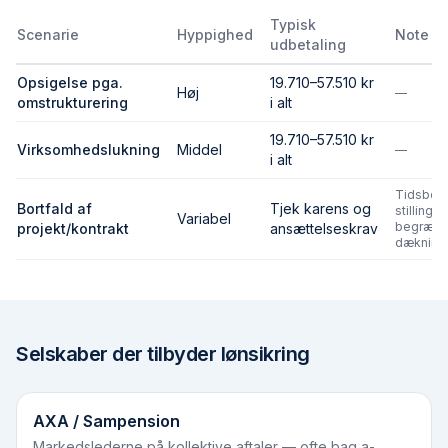
Typisk
Scenarie
Hyppighed
Note
udbetaling
Opsigelse pga.
19.710–57.510 kr
Høj
—
omstrukturering
i alt
19.710–57.510 kr
Virksomhedslukning
Middel
—
i alt
Tidsbeg
Bortfald af
Tjek karens og
stillinger
Variabel
begræns
projekt/kontrakt
ansættelseskrav
dækning
Selskaber der tilbyder lønsikring
AXA / Sampension
Markedslederne på kollektive aftaler — ofte bag a-