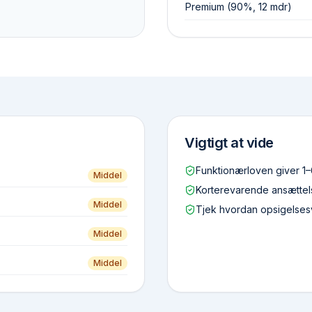
Premium (90%, 12 mdr)
Vigtigt at vide
Funktionærloven giver 1–
Middel
Korterevarende ansættels
Middel
Tjek hvordan opsigelsesv
Middel
Middel