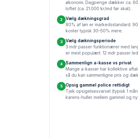
økonomi. Dagpenge dækker ca. 60% 
loftet (ca. 21.000 kr/md før skat).
Vælg dækningsgrad
2
80% af løn er markedsstandard. 90
koster typisk 30–50% mere.
Vælg dækningsperiode
3
3 mdr passer funktionærer med lang
er mest populært. 12 mdr passer l
Sammenlign a-kasse vs privat
4
Mange a-kasser har kollektive aftaler
så du kan sammenligne pris og dæk
Opsig gammel police rettidigt
5
Tjek opsigelsesvarsel (typisk 1 mån
karens-huller mellem gammel og ny