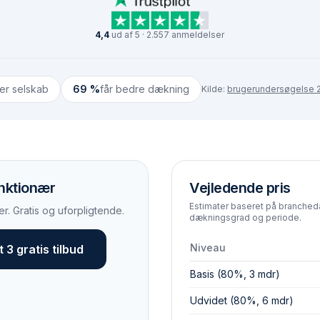
4,4
ud af 5 · 2.557 anmeldelser
ter selskab
69 %
får bedre dækning
Kilde:
brugerundersøgelse 2
funktionær
Vejledende pris
Estimater baseret på brancheda
r. Gratis og uforpligtende.
dækningsgrad og periode.
Niveau
 3 gratis tilbud
Basis (80%, 3 mdr)
Udvidet (80%, 6 mdr)