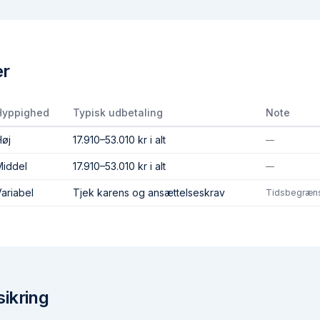
er
Hyppighed
Typisk udbetaling
Note
Høj
17.910–53.010 kr i alt
—
Middel
17.910–53.010 kr i alt
—
ariabel
Tjek karens og ansættelseskrav
Tidsbegræns
sikring