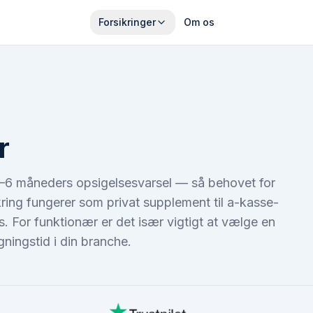
Forsikringer
Om os
r
1–6 måneders opsigelsesvarsel — så behovet for
kring fungerer som privat supplement til a-kasse-
 For funktionær er det især vigtigt at vælge en
ningstid i din branche.