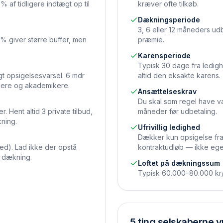
af tidligere indtægt op til
kræver ofte tilkøb.
Dækningsperiode
3, 6 eller 12 måneders u
% giver større buffer, men
præmie.
Karensperiode
Typisk 30 dage fra ledighe
t opsigelsesvarsel. 6 mdr
altid den eksakte karens.
edere og akademikere.
Ansættelseskrav
Du skal som regel have 
. Hent altid 3 private tilbud,
måneder før udbetaling.
ning.
Ufrivillig ledighed
Dækker kun opsigelse fra 
ed). Lad ikke der opstå
kontraktudløb — ikke ege
 dækning.
Loftet på dækningssum
Typisk 60.000–80.000 kr/m
5 ting selskaberne v