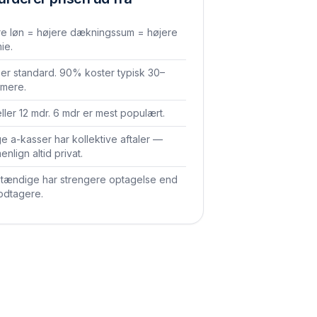
re løn = højere dækningssum = højere
ie.
er standard. 90% koster typisk 30–
mere.
eller 12 mdr. 6 mdr er mest populært.
 a-kasser har kollektive aftaler —
nlign altid privat.
stændige har strengere optagelse end
odtagere.