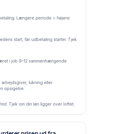
dbetaling. Længere periode = højere
dens start, før udbetaling starter. Tjek
været i job 9–12 sammenhængende
arbejdsgiver, lukning eller
n opsigelse.
d. Tjek om din løn ligger over loftet.
urderer prisen ud fra