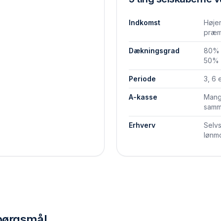
Indkomst
Høje
præm
Dækningsgrad
80% 
50% 
Periode
3, 6 
A-kasse
Mange
samme
Erhverv
Selv
lønm
spørgsmål