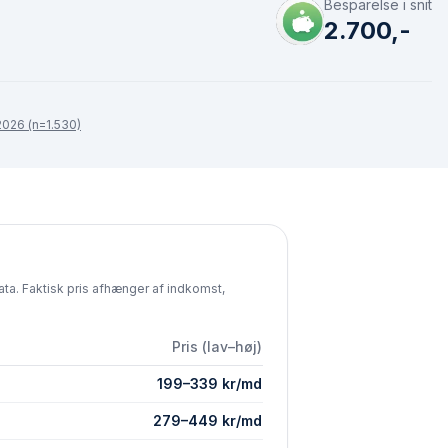
Besparelse i snit
2.700,-
026 (n=1.530)
ta. Faktisk pris afhænger af indkomst,
Pris (lav–høj)
199
–
339
kr/md
279
–
449
kr/md