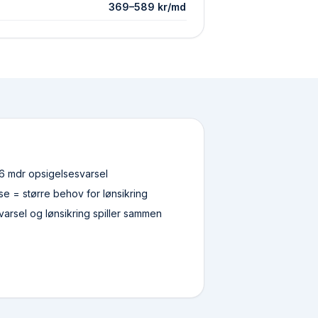
369
–
589
kr/md
6 mdr opsigelsesvarsel
e = større behov for lønsikring
arsel og lønsikring spiller sammen