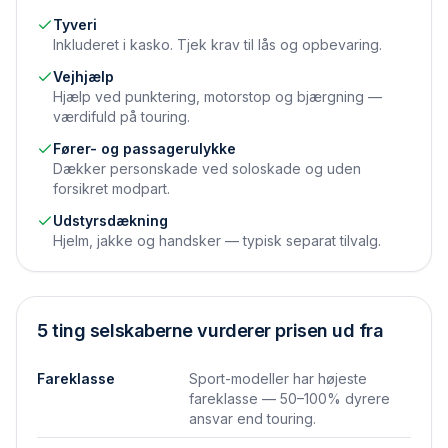
Tyveri
Inkluderet i kasko. Tjek krav til lås og opbevaring.
Vejhjælp
Hjælp ved punktering, motorstop og bjærgning —
værdifuld på touring.
Fører- og passager­ulykke
Dækker personskade ved soloskade og uden
forsikret modpart.
Udstyrs­dækning
Hjelm, jakke og handsker — typisk separat tilvalg.
5 ting selskaberne vurderer prisen ud fra
Fareklasse
Sport-modeller har højeste
fareklasse — 50–100% dyrere
ansvar end touring.