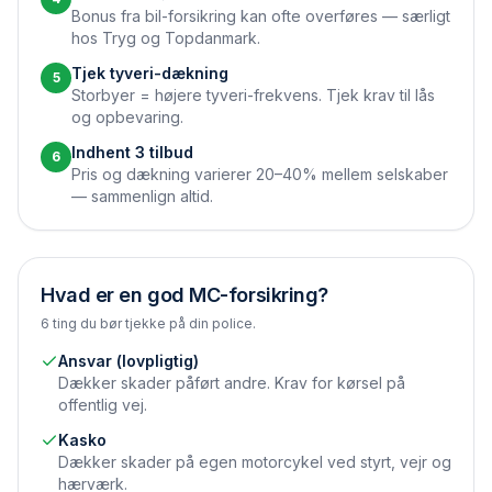
Bonus fra bil-forsikring kan ofte overføres — særligt
hos Tryg og Topdanmark.
Tjek tyveri-dækning
5
Storbyer = højere tyveri-frekvens. Tjek krav til lås
og opbevaring.
Indhent 3 tilbud
6
Pris og dækning varierer 20–40% mellem selskaber
— sammenlign altid.
Hvad er en god MC-forsikring?
6 ting du bør tjekke på din police.
Ansvar (lovpligtig)
Dækker skader påført andre. Krav for kørsel på
offentlig vej.
Kasko
Dækker skader på egen motorcykel ved styrt, vejr og
hærværk.