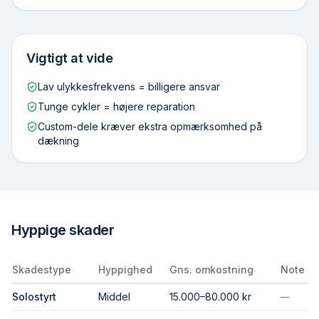
Vigtigt at vide
Lav ulykkesfrekvens = billigere ansvar
Tunge cykler = højere reparation
Custom-dele kræver ekstra opmærksomhed på
dækning
Hyppige skader
Skadestype
Hyppighed
Gns. omkostning
Note
Solo­styrt
Middel
15.000–80.000 kr
—