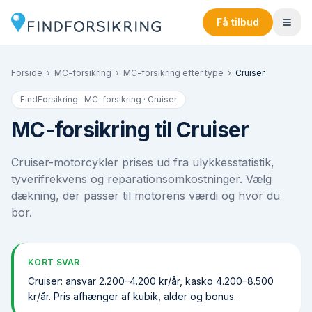
Få tilbud
Forside
›
MC-forsikring
›
MC-forsikring efter type
›
Cruiser
FindForsikring · MC-forsikring ·
Cruiser
MC-forsikring til Cruiser
Cruiser-motorcykler prises ud fra ulykkesstatistik,
tyveri­frekvens og reparations­omkostninger. Vælg
dækning, der passer til motorens værdi og hvor du
bor.
KORT SVAR
Cruiser: ansvar 2.200–4.200 kr/år, kasko 4.200–8.500
kr/år. Pris afhænger af kubik, alder og bonus.