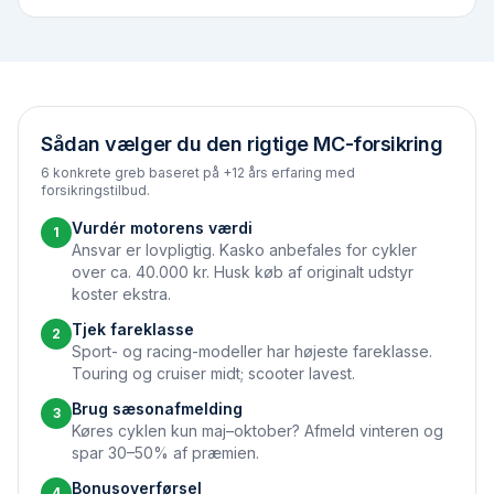
Sådan vælger du den rigtige MC-forsikring
6 konkrete greb baseret på +12 års erfaring med
forsikringstilbud.
Vurdér motorens værdi
1
Ansvar er lovpligtig. Kasko anbefales for cykler
over ca. 40.000 kr. Husk køb af originalt udstyr
koster ekstra.
Tjek fareklasse
2
Sport- og racing-modeller har højeste fareklasse.
Touring og cruiser midt; scooter lavest.
Brug sæson­afmelding
3
Køres cyklen kun maj–oktober? Afmeld vinteren og
spar 30–50% af præmien.
Bonus­overførsel
4