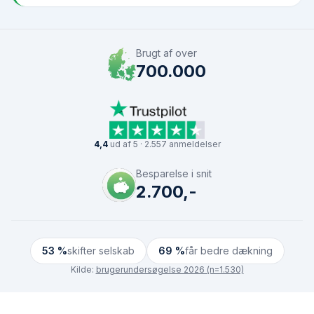
Brugt af over
700.000
4,4
ud af 5 · 2.557 anmeldelser
Besparelse i snit
2.700,-
53 %
skifter selskab
69 %
får bedre dækning
Kilde:
brugerundersøgelse 2026 (n=1.530)