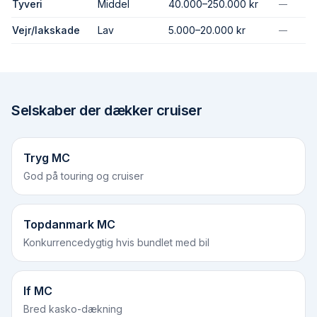
Tyveri
Middel
40.000–250.000 kr
—
Vejr/lak­skade
Lav
5.000–20.000 kr
—
Selskaber der dækker
cruiser
Tryg MC
God på touring og cruiser
Topdanmark MC
Konkurrencedygtig hvis bundlet med bil
If MC
Bred kasko-dækning