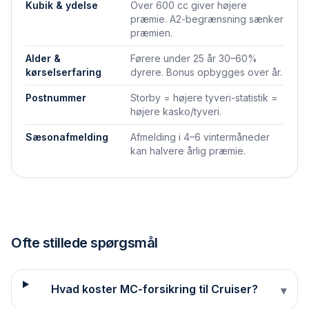
Kubik & ydelse
Over 600 cc giver højere
præmie. A2-begrænsning sænker
præmien.
Alder &
Førere under 25 år 30–60%
kørselserfaring
dyrere. Bonus opbygges over år.
Postnummer
Storby = højere tyveri-statistik =
højere kasko/tyveri.
Sæson­afmelding
Afmelding i 4–6 vintermåneder
kan halvere årlig præmie.
Ofte stillede spørgsmål
Hvad koster MC-forsikring til Cruiser?
▾