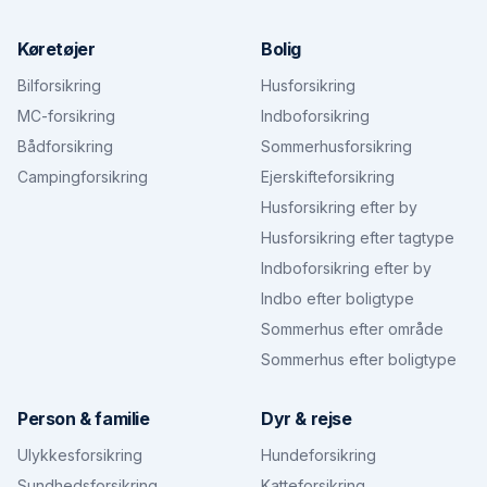
Køretøjer
Bolig
Bilforsikring
Husforsikring
MC-forsikring
Indboforsikring
Bådforsikring
Sommerhusforsikring
Campingforsikring
Ejerskifteforsikring
Husforsikring efter by
Husforsikring efter tagtype
Indboforsikring efter by
Indbo efter boligtype
Sommerhus efter område
Sommerhus efter boligtype
Person & familie
Dyr & rejse
Ulykkesforsikring
Hundeforsikring
Sundhedsforsikring
Katteforsikring