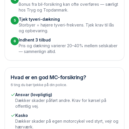
Bonus fra bil-forsikring kan ofte overføres — særligt
hos Tryg og Topdanmark.
Tjek tyveri-dækning
5
Storbyer = højere tyveri-frekvens. Tjek krav til lås
og opbevaring.
Indhent 3 tilbud
6
Pris og dækning varierer 20–40% mellem selskaber
— sammenlign altid.
Hvad er en god MC-forsikring?
6 ting du bør tjekke på din police.
Ansvar (lovpligtig)
Dækker skader påført andre. Krav for kørsel på
offentlig vej.
Kasko
Dækker skader på egen motorcykel ved styrt, vejr og
hærværk.