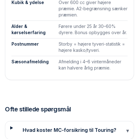
Kubik & ydelse
Over 600 cc giver højere
præmie. A2-begrænsning sænker
præmien.
Alder &
Førere under 25 år 30–60%
kørselserfaring
dyrere. Bonus opbygges over år.
Postnummer
Storby = højere tyveri-statistik =
højere kasko/tyveri.
Sæson­afmelding
Afmelding i 4–6 vintermåneder
kan halvere årlig præmie.
Ofte stillede spørgsmål
Hvad koster MC-forsikring til Touring?
▾