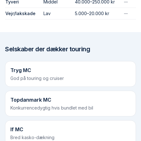
Tyveri
Middel
40.000–250.000 kr
—
Vejr/lak­skade
Lav
5.000–20.000 kr
—
Selskaber der dækker
touring
Tryg MC
God på touring og cruiser
Topdanmark MC
Konkurrencedygtig hvis bundlet med bil
If MC
Bred kasko-dækning