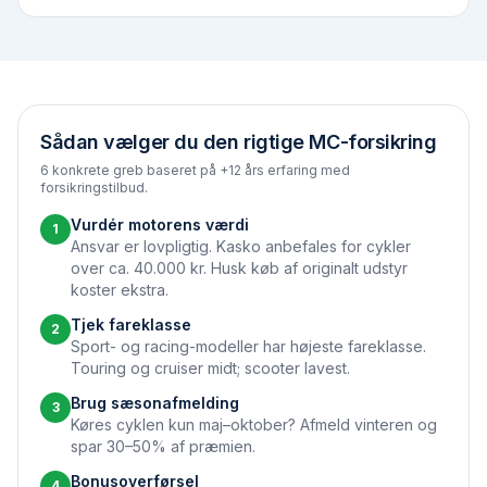
Sådan vælger du den rigtige MC-forsikring
6 konkrete greb baseret på +12 års erfaring med
forsikringstilbud.
Vurdér motorens værdi
1
Ansvar er lovpligtig. Kasko anbefales for cykler
over ca. 40.000 kr. Husk køb af originalt udstyr
koster ekstra.
Tjek fareklasse
2
Sport- og racing-modeller har højeste fareklasse.
Touring og cruiser midt; scooter lavest.
Brug sæson­afmelding
3
Køres cyklen kun maj–oktober? Afmeld vinteren og
spar 30–50% af præmien.
Bonus­overførsel
4