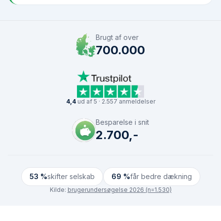
Brugt af over
700.000
4,4
ud af 5 · 2.557 anmeldelser
Besparelse i snit
2.700,-
53 %
skifter selskab
69 %
får bedre dækning
Kilde:
brugerundersøgelse 2026 (n=1.530)