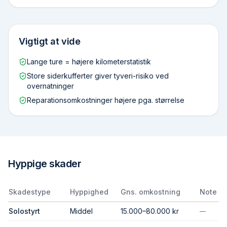
Vigtigt at vide
Lange ture = højere kilometer­statistik
Store sider­kufferter giver tyveri-risiko ved
overnatninger
Reparations­omkostninger højere pga. størrelse
Hyppige skader
Skadestype
Hyppighed
Gns. omkostning
Note
Solo­styrt
Middel
15.000–80.000 kr
—