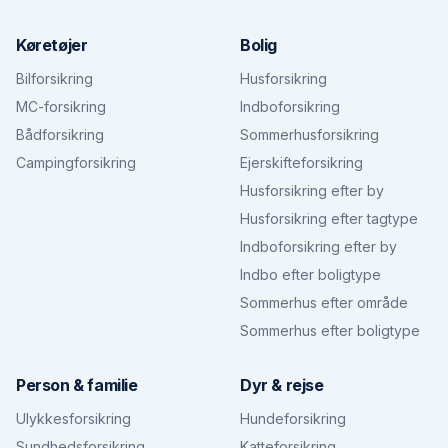
Køretøjer
Bolig
Bilforsikring
Husforsikring
MC-forsikring
Indboforsikring
Bådforsikring
Sommerhusforsikring
Campingforsikring
Ejerskifteforsikring
Husforsikring efter by
Husforsikring efter tagtype
Indboforsikring efter by
Indbo efter boligtype
Sommerhus efter område
Sommerhus efter boligtype
Person & familie
Dyr & rejse
Ulykkesforsikring
Hundeforsikring
Sundhedsforsikring
Katteforsikring