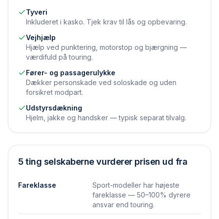
Tyveri
Inkluderet i kasko. Tjek krav til lås og opbevaring.
Vejhjælp
Hjælp ved punktering, motorstop og bjærgning —
værdifuld på touring.
Fører- og passager­ulykke
Dækker personskade ved soloskade og uden
forsikret modpart.
Udstyrs­dækning
Hjelm, jakke og handsker — typisk separat tilvalg.
5 ting selskaberne vurderer prisen ud fra
Fareklasse
Sport-modeller har højeste
fareklasse — 50–100% dyrere
ansvar end touring.