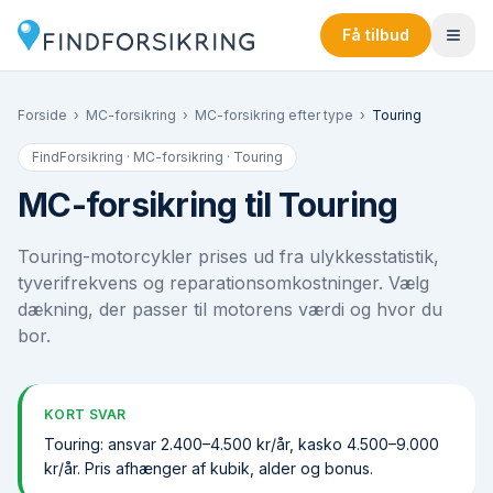
Få tilbud
Forside
›
MC-forsikring
›
MC-forsikring efter type
›
Touring
FindForsikring · MC-forsikring ·
Touring
MC-forsikring til Touring
Touring-motorcykler prises ud fra ulykkesstatistik,
tyveri­frekvens og reparations­omkostninger. Vælg
dækning, der passer til motorens værdi og hvor du
bor.
KORT SVAR
Touring: ansvar 2.400–4.500 kr/år, kasko 4.500–9.000
kr/år. Pris afhænger af kubik, alder og bonus.