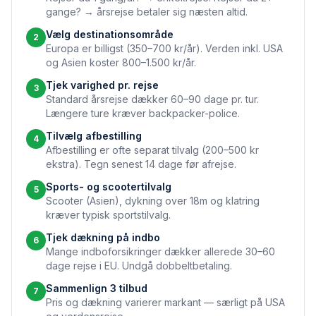
gange? → årsrejse betaler sig næsten altid.
Vælg destinationsområde
2
Europa er billigst (350–700 kr/år). Verden inkl. USA
og Asien koster 800–1.500 kr/år.
Tjek varighed pr. rejse
3
Standard årsrejse dækker 60–90 dage pr. tur.
Længere ture kræver backpacker-police.
Tilvælg afbestilling
4
Afbestilling er ofte separat tilvalg (200–500 kr
ekstra). Tegn senest 14 dage før afrejse.
Sports- og scootertilvalg
5
Scooter (Asien), dykning over 18m og klatring
kræver typisk sportstilvalg.
Tjek dækning på indbo
6
Mange indboforsikringer dækker allerede 30–60
dage rejse i EU. Undgå dobbeltbetaling.
Sammenlign 3 tilbud
7
Pris og dækning varierer markant — særligt på USA