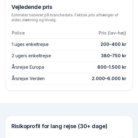
Vejledende pris
Estimater baseret på branchedata. Faktisk pris afhænger af
alder, dækning og tilvalg.
Police
Pris (lav–høj)
1 uges enkeltrejse
200
–
400
kr
2 ugers enkeltrejse
380
–
750
kr
Årsrejse Europa
800
–
1.500
kr
Årsrejse Verden
2.000
–
6.000
kr
Risikoprofil for
lang rejse (30+ dage)