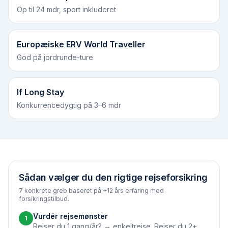
Op til 24 mdr, sport inkluderet
Europæiske ERV World Traveller
God på jordrunde-ture
If Long Stay
Konkurrencedygtig på 3–6 mdr
Sådan vælger du den rigtige rejseforsikring
7 konkrete greb baseret på +12 års erfaring med
forsikringstilbud.
Vurdér rejsemønster
1
Rejser du 1 gang/år? → enkeltrejse. Rejser du 2+