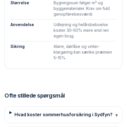
Størrelse
Bygningssum følger m² og
byggematerialer. Krav om fuld
genopførelses­værdi.
Anvendelse
Udlejning og helårsbeboelse
koster 30–50% mere end ren
egen brug.
Sikring
Alarm, dørlåse og vinter­
klargøring kan sænke præmien
5–15%.
Ofte stillede spørgsmål
Hvad koster sommerhusforsikring i Sydfyn?
▾