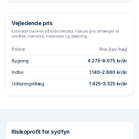
Vejledende pris
Estimater baseret på branchedata. Faktisk pris afhænger af
område, størrelse, materialer og dækning.
Police
Pris (lav–høj)
Bygning
4.275
–
8.075
kr/år
Indbo
1.140
–
2.660
kr/år
Udlejningstillæg
1.425
–
3.325
kr/år
Risikoprofil for
sydfyn