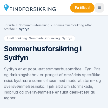
Få tilbud
Forside
›
Sommerhusforsikring
›
Sommerhusforsikring efter
område
›
Sydfyn
FindForsikring · Sommerhusforsikring ·
Sydfyn
Sommerhusforsikring i
Sydfyn
Sydfyn er et populært sommerhusområde i Fyn. Pris
og dækningsbehov er præget af områdets specifikke
risici: kystnære sommerhuse med moderat storm- og
oversvømmelsesrisiko. Tjek altid om stormskade,
indbrud og oversvømmelse er fuldt dækket før du
tegner.