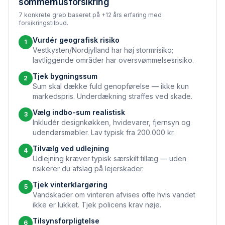
sommerhusforsikring
7 konkrete greb baseret på +12 års erfaring med
forsikringstilbud.
Vurdér geografisk risiko
1
Vestkysten/Nordjylland har høj storm­risiko;
lavtliggende områder har oversvømmelses­risiko.
Tjek bygningssum
2
Sum skal dække fuld genopførelse — ikke kun
markedspris. Underdækning straffes ved skade.
Vælg indbo-sum realistisk
3
Inkludér designkøkken, hvidevarer, fjernsyn og
udendørs­møbler. Lav typisk fra 200.000 kr.
Tilvælg ved udlejning
4
Udlejning kræver typisk særskilt tillæg — uden
risikerer du afslag på lejer­skader.
Tjek vinter­klargøring
5
Vandskader om vinteren afvises ofte hvis vandet
ikke er lukket. Tjek policens krav nøje.
Tilsynsforpligtelse
6