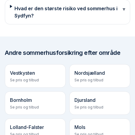
Hvad er den største risiko ved sommerhus i
▾
Sydfyn?
Andre
sommerhusforsikring efter område
Vestkysten
Nordsjælland
Se pris og tilbud
Se pris og tilbud
Bornholm
Djursland
Se pris og tilbud
Se pris og tilbud
Lolland-Falster
Mols
Se pris og tilbud
Se pris og tilbud