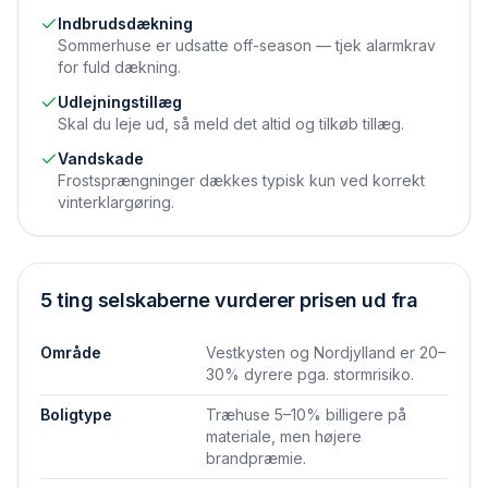
Indbruds­dækning
Sommerhuse er udsatte off-season — tjek alarmkrav
for fuld dækning.
Udlejningstillæg
Skal du leje ud, så meld det altid og tilkøb tillæg.
Vandskade
Frostsprængninger dækkes typisk kun ved korrekt
vinter­klargøring.
5 ting selskaberne vurderer prisen ud fra
Område
Vestkysten og Nordjylland er 20–
30% dyrere pga. storm­risiko.
Boligtype
Træhuse 5–10% billigere på
materiale, men højere
brandpræmie.