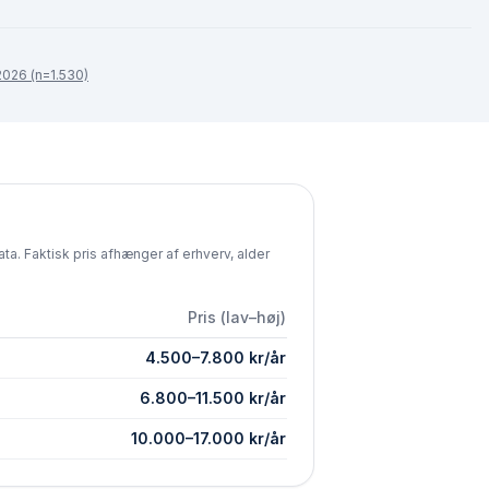
026 (n=1.530)
a. Faktisk pris afhænger af erhverv, alder
Pris (lav–høj)
4.500
–
7.800
kr/år
6.800
–
11.500
kr/år
10.000
–
17.000
kr/år