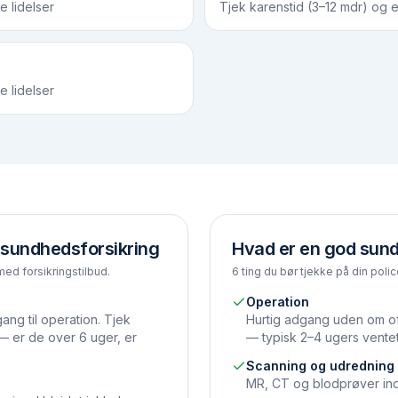
e lidelser
Tjek karenstid (3–12 mdr) og e
e lidelser
 sundhedsforsikring
Hvad er en god sund
med forsikringstilbud.
6 ting du bør tjekke på din polic
Operation
ang til operation. Tjek
Hurtig adgang uden om off
 — er de over 6 uger, er
— typisk 2–4 ugers ventet
Scanning og udredning
MR, CT og blodprøver ind