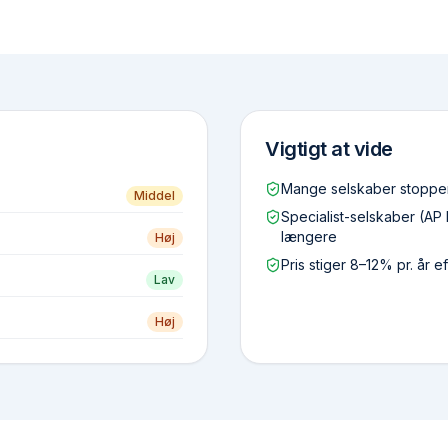
Vigtigt at vide
Mange selskaber stopper
Middel
Specialist-selskaber (AP
længere
Høj
Pris stiger 8–12% pr. år e
Lav
Høj