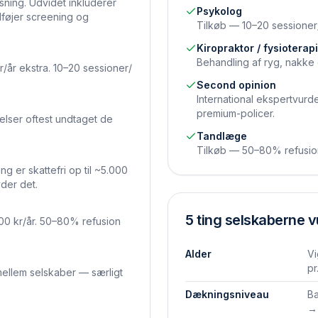
sning. Udvidet inkluderer
Psykolog
lføjer screening og
Tilkøb — 10–20 sessioner
Kiropraktor / fysioterapi
Behandling af ryg, nakk
år ekstra. 10–20 sessioner/
Second opinion
International ekspertvurd
premium-policer.
delser oftest undtaget de
Tandlæge
Tilkøb — 50–80% refusion op
g er skattefri op til ~5.000
yder det.
5 ting selskaberne v
00 kr/år. 50–80% refusion
Alder
Vi
pr
ellem selskaber — særligt
Dækningsniveau
Ba
→ 