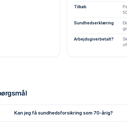
Tilkøb
Ps
50
Sundhedserklæring
Ek
gi
Arbejdsgiverbetalt?
Sk
of
spørgsmål
Kan jeg få sundhedsforsikring som 70-årig?