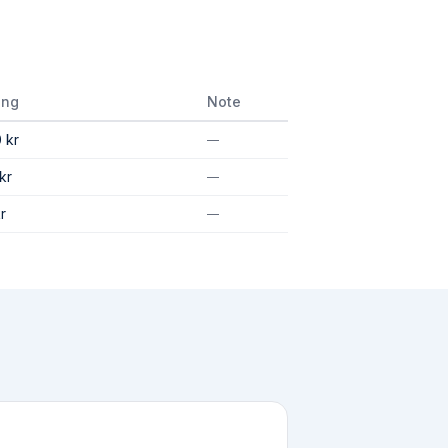
ing
Note
 kr
—
kr
—
r
—