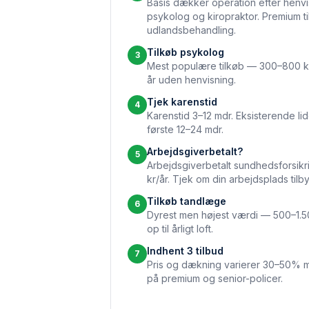
Basis dækker operation efter henvi
psykolog og kiropraktor. Premium ti
udlandsbehandling.
Tilkøb psykolog
3
Mest populære tilkøb — 300–800 kr/
år uden henvisning.
Tjek karenstid
4
Karenstid 3–12 mdr. Eksisterende li
første 12–24 mdr.
Arbejdsgiverbetalt?
5
Arbejdsgiverbetalt sundhedsforsikrin
kr/år. Tjek om din arbejdsplads tilb
Tilkøb tandlæge
6
Dyrest men højest værdi — 500–1.5
op til årligt loft.
Indhent 3 tilbud
7
Pris og dækning varierer 30–50% m
på premium og senior-policer.