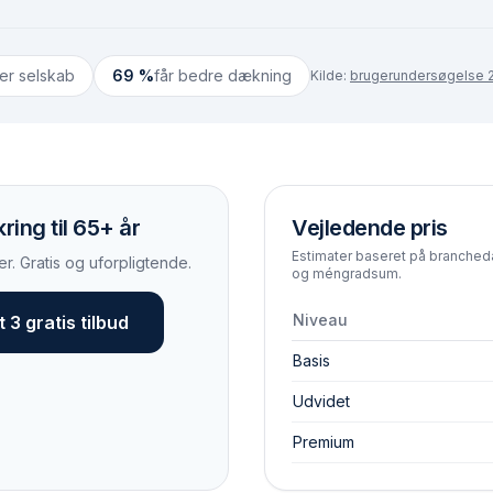
ter selskab
69 %
får bedre dækning
Kilde:
brugerundersøgelse 2
ring til 65+ år
Vejledende pris
Estimater baseret på branchedat
r. Gratis og uforpligtende.
og méngradsum.
Niveau
 3 gratis tilbud
Basis
Udvidet
Premium