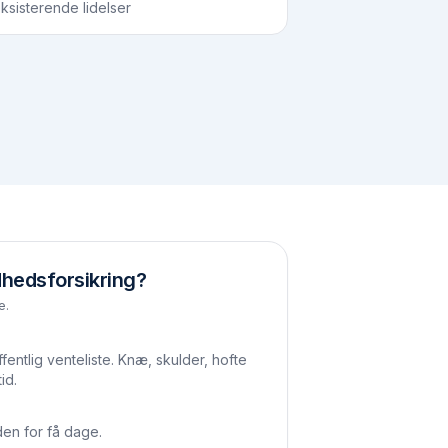
ksisterende lidelser
hedsforsikring?
e.
entlig venteliste. Knæ, skulder, hofte
id.
en for få dage.