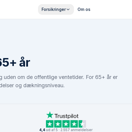
Forsikringer
Om os
65+ år
g uden om de offentlige ventetider. For 65+ år er
lidelser og dækningsniveau.
4,4
ud af 5 · 2.557 anmeldelser