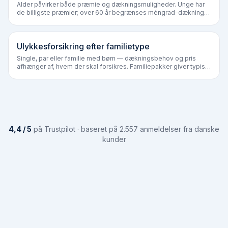
Alder påvirker både præmie og dækningsmuligheder. Unge har
de billigste præmier; over 60 år begrænses méngrad-dækning
hos flere selskaber.
Ulykkesforsikring efter familietype
Single, par eller familie med børn — dækningsbehov og pris
afhænger af, hvem der skal forsikres. Familiepakker giver typisk
15–25% rabat ift. separate policer.
4,4 / 5
på Trustpilot · baseret på 2.557 anmeldelser fra danske
kunder