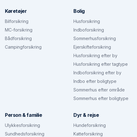
Køretøjer
Bolig
Bilforsikring
Husforsikring
MC-forsikring
Indboforsikring
Bådforsikring
Sommerhusforsikring
Campingforsikring
Ejerskifteforsikring
Husforsikring efter by
Husforsikring efter tagtype
Indboforsikring efter by
Indbo efter boligtype
Sommerhus efter område
Sommerhus efter boligtype
Person & familie
Dyr & rejse
Ulykkesforsikring
Hundeforsikring
Sundhedsforsikring
Katteforsikring