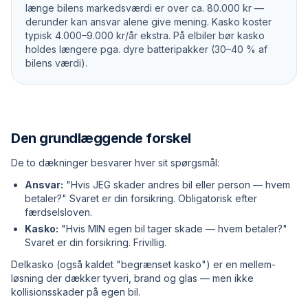
længe bilens markedsværdi er over ca. 80.000 kr —
derunder kan ansvar alene give mening. Kasko koster
typisk 4.000–9.000 kr/år ekstra. På elbiler bør kasko
holdes længere pga. dyre batteripakker (30–40 % af
bilens værdi).
Den grundlæggende forskel
De to dækninger besvarer hver sit spørgsmål:
Ansvar:
"Hvis JEG skader andres bil eller person — hvem
betaler?" Svaret er din forsikring. Obligatorisk efter
færdselsloven.
Kasko:
"Hvis MIN egen bil tager skade — hvem betaler?"
Svaret er din forsikring. Frivillig.
Delkasko (også kaldet "begrænset kasko") er en mellem­
løsning der dækker tyveri, brand og glas — men ikke
kollisions­skader på egen bil.