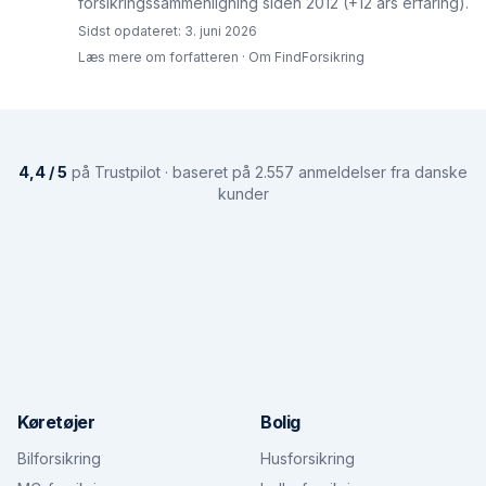
forsikringssammenligning siden 2012 (+12 års erfaring).
Sidst opdateret:
3. juni 2026
Læs mere om forfatteren
·
Om FindForsikring
4,4 / 5
på Trustpilot · baseret på 2.557 anmeldelser fra danske
kunder
Køretøjer
Bolig
Bilforsikring
Husforsikring