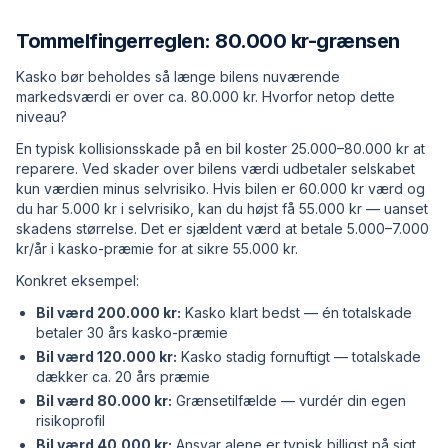
Tommelfingerreglen: 80.000 kr-grænsen
Kasko bør beholdes så længe bilens nuværende
markedsværdi er over ca. 80.000 kr. Hvorfor netop dette
niveau?
En typisk kollisions­skade på en bil koster 25.000–80.000 kr at
reparere. Ved skader over bilens værdi udbetaler selskabet
kun værdien minus selvrisiko. Hvis bilen er 60.000 kr værd og
du har 5.000 kr i selvrisiko, kan du højst få 55.000 kr — uanset
skadens størrelse. Det er sjældent værd at betale 5.000–7.000
kr/år i kasko-præmie for at sikre 55.000 kr.
Konkret eksempel:
Bil værd 200.000 kr:
Kasko klart bedst — én totalskade
betaler 30 års kasko-præmie
Bil værd 120.000 kr:
Kasko stadig fornuftigt — totalskade
dækker ca. 20 års præmie
Bil værd 80.000 kr:
Grænsetilfælde — vurdér din egen
risikoprofil
Bil værd 40.000 kr:
Ansvar alene er typisk billigst på sigt