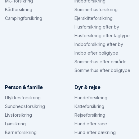
MC-forsikring
Indboforsikring
Bådforsikring
Sommerhusforsikring
Campingforsikring
Ejerskifteforsikring
Husforsikring efter by
Husforsikring efter tagtype
Indboforsikring efter by
Indbo efter boligtype
Sommerhus efter område
Sommerhus efter boligtype
Person & familie
Dyr & rejse
Ulykkesforsikring
Hundeforsikring
Sundhedsforsikring
Katteforsikring
Livsforsikring
Rejseforsikring
Lønsikring
Hund efter race
Børneforsikring
Hund efter dækning