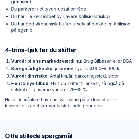
grænsen)
Du parkerer i et tyveri-udsat område
Du har lille kørselsbehov (lavere kollisionsrisiko)
Du har god økonomisk buffer til selv at dække en kollision
på egen bil
4-trins-tjek før du skifter
Vurdér bilens markedsværdi nu:
Brug Bilbasen eller DBA
Beregn årlig kasko-præmie:
Typisk 4.000–9.000 kr
Vurdér din risiko:
Antal km/år, parkeringssted, alder
Hent 3 nye tilbud:
Hvis du skifter til ansvar, så også på
selskab — priserne varierer 25–35 %
Husk: du må ikke have ansvar alene på en leaset bil —
leasing­selskabet kræver kasko i hele perioden.
Ofte stillede spørgsmål