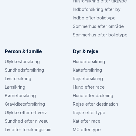
Husforsikring efter tagtype
Indboforsikring efter by
Indbo efter boligtype
Sommerhus efter område
Sommerhus efter boligtype
Person & familie
Dyr & rejse
Ulykkesforsikring
Hundeforsikring
Sundhedsforsikring
Katteforsikring
Livsforsikring
Rejseforsikring
Lønsikring
Hund efter race
Børneforsikring
Hund efter dækning
Graviditetsforsikring
Rejse efter destination
Ulykke efter erhverv
Rejse efter type
Sundhed efter niveau
Kat efter race
Liv efter forsikringssum
MC efter type