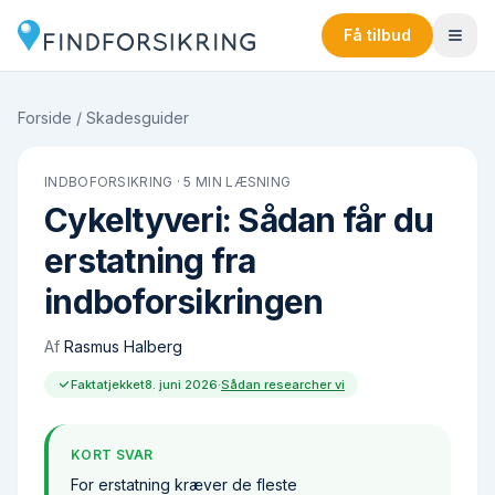
Få tilbud
Forside
/
Skadesguider
INDBOFORSIKRING
·
5
MIN LÆSNING
Cykeltyveri: Sådan får du
erstatning fra
indboforsikringen
Af
Rasmus Halberg
Faktatjekket
8. juni 2026
·
Sådan researcher vi
KORT SVAR
For erstatning kræver de fleste