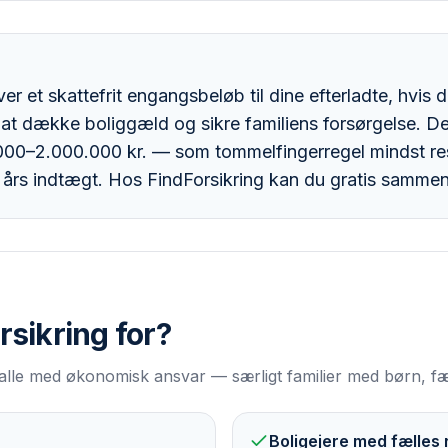
ver et skattefrit engangsbeløb til dine efterladte, hvis 
l at dække boliggæld og sikre familiens forsørgelse. D
00–2.000.000 kr. — som tommelfingerregel mindst re
 års indtægt. Hos FindForsikring kan du gratis sammenl
orsikring
for?
r alle med økonomisk ansvar — særligt familier med børn, fæl
Boligejere med fælles 