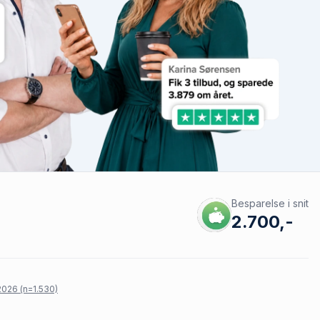
Besparelse i snit
2.700,-
026 (n=1.530)