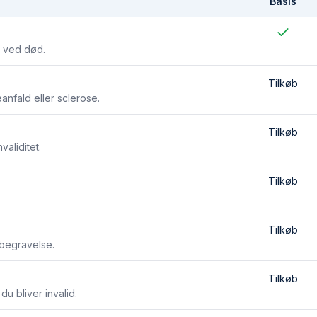
Basis
te ved død.
Tilkøb
anfald eller sclerose.
Tilkøb
aliditet.
Tilkøb
Tilkøb
 begravelse.
Tilkøb
u bliver invalid.