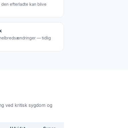
 den efterladte kan blive
k
helbredsændringer — tidlig
ng ved kritisk sygdom og