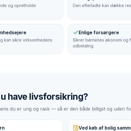
oende og opretholde
Den efterladte kan dække re
omhedsejere
Enlige forsørgere
og kan sikre virksomhedens
Sikrer børnenes økonomi og f
udbetaling.
du have
livsforsikring
?
, mens du er ung og rask — så er den både billigst og uden f
arn
Ved køb af bolig sam