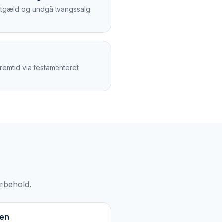
stgæld og undgå tvangssalg.
remtid via testamenteret
orbehold.
men