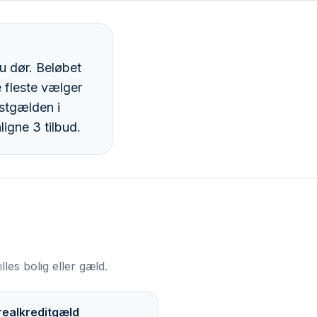
du dør. Beløbet
e fleste vælger
stgælden i
igne 3 tilbud.
les bolig eller gæld.
realkreditgæld