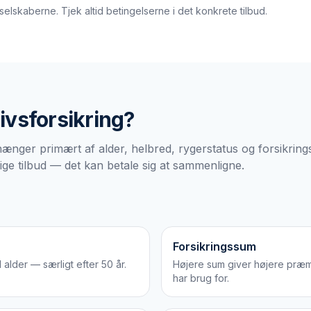
lskaberne. Tjek altid betingelserne i det konkrete tilbud.
livsforsikring
?
fhænger primært af alder, helbred, rygerstatus og forsikri
lige tilbud — det kan betale sig at sammenligne.
Forsikringssum
 alder — særligt efter 50 år.
Højere sum giver højere præmi
har brug for.