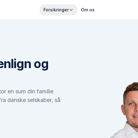
Forsikringer
Om os
enlign og
stor en sum din familie
 fra danske selskaber, så