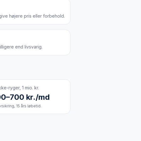
ve højere pris eller forbehold.
lligere end livsvarig.
ikke-ryger, 1 mio. kr.
0–700 kr./md
rsikring, 15 års løbetid.