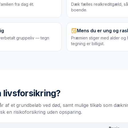
amilien fra dag ét.
Dæk fælles realkreditgæld, så
boende.
ig
Mens du er ung og ras
erbetalt gruppeliv — tegn
Præmien stiger med alder og 
tegning er billigst.
n
livsforsikring
?
tår af et grundbeløb ved død, samt mulige tilkøb som dækni
pisk en risikoforsikring uden opsparing.