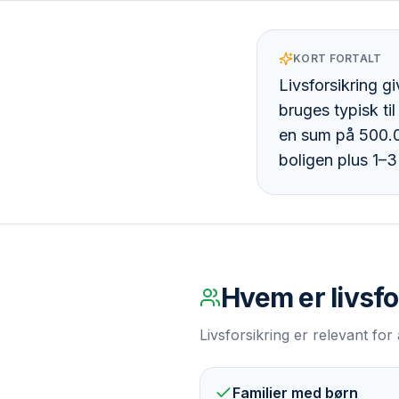
KORT FORTALT
Livsforsikring gi
bruges typisk ti
en sum på 500.0
boligen plus 1–3
Hvem er
livsf
Livsforsikring er relevant fo
Familier med børn