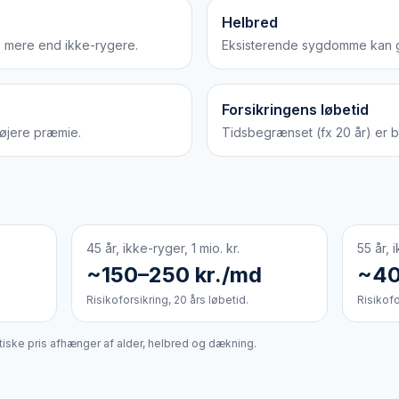
Helbred
 mere end ikke-rygere.
Eksisterende sygdomme kan gi
Forsikringens løbetid
højere præmie.
Tidsbegrænset (fx 20 år) er bi
45 år, ikke-ryger, 1 mio. kr.
55 år, 
~150–250 kr./md
~40
Risikoforsikring, 20 års løbetid.
Risikofo
tiske pris afhænger af alder, helbred og dækning.