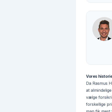
Vores histori
Da Rasmus Hal
at almindelig
vælge forsikri
forskellige p
man fik mest 