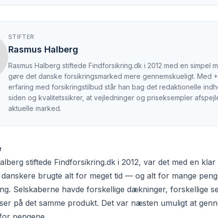
STIFTER
Rasmus Halberg
Rasmus Halberg stiftede Findforsikring.dk i 2012 med en simpel mi
gøre det danske forsikringsmarked mere gennemskueligt. Med +
erfaring med forsikringstilbud står han bag det redaktionelle ind
siden og kvalitetssikrer, at vejledninger og priseksempler afspejl
aktuelle marked.
e
berg stiftede Findforsikring.dk i 2012, var det med en klar 
e danskere brugte alt for meget tid — og alt for mange pen
ng. Selskaberne havde forskellige dækninger, forskellige sel
riser på det samme produkt. Det var næsten umuligt at ge
for pengene.