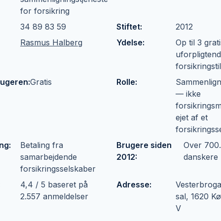
for forsikring
34 89 83 59
Stiftet
:
2012
Rasmus Halberg
Ydelse
:
Op til 3 grat
uforpligten
forsikringst
brugeren
:
Gratis
Rolle
:
Sammenligni
— ikke
forsikringsm
ejet af et
forsikringss
ing
:
Betaling fra
Brugere siden
Over 700
samarbejdende
2012
:
danskere
forsikringsselskaber
:
4,4 / 5 baseret på
Adresse
:
Vesterbroga
2.557 anmeldelser
sal, 1620 
V