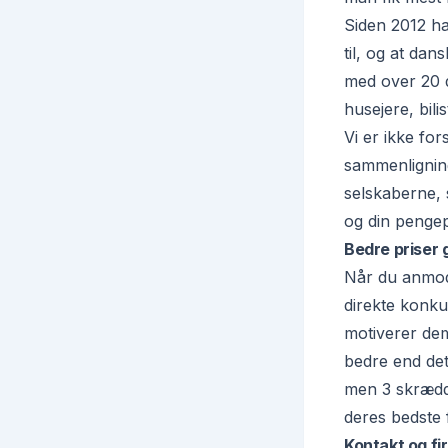
Siden 2012 ha
til, og at dan
med over 20 da
husejere, bil
Vi er ikke fo
sammenligning
selskaberne, s
og din penge
Bedre priser
Når du anmode
direkte konku
motiverer dem
bedre end det,
men 3 skrædde
deres bedste f
Kontakt og f