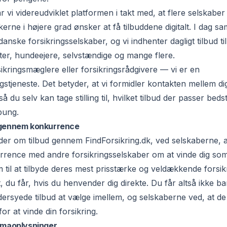
r vi videreudviklet platformen i takt med, at flere selskabe
skerne i højere grad ønsker at få tilbuddene digitalt. I dag s
nske forsikringsselskaber, og vi indhenter dagligt tilbud til 
ister, hundeejere, selvstændige og mange flere.
rsikringsmæglere eller forsikringsrådgivere — vi er en
stjeneste. Det betyder, at vi formidler kontakten mellem di
å du selv kan tage stilling til, hvilket tilbud der passer bedst
pung.
 gennem konkurrence
r om tilbud gennem FindForsikring.dk, ved selskaberne, at
rrence med andre forsikringsselskaber om at vinde dig so
 til at tilbyde deres mest prisstærke og veldækkende forsik
 du får, hvis du henvender dig direkte. Du får altså ikke ba
rsyede tilbud at vælge imellem, og selskaberne ved, at de 
or at vinde din forsikring.
irmaoplysninger