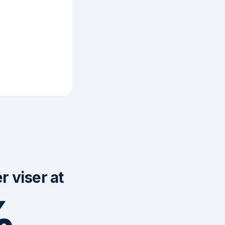
 viser at
%