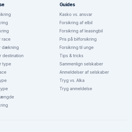
se
Guides
ikring
Kasko vs. ansvar
kring
Forsikring af elbil
kring
Forsikring af leasingbil
r race
Pris på bilforsikring
r dækning
Forsikring til unge
r destination
Tips & tricks
r type
Sammenlign selskaber
race
Anmeldelser af selskaber
type
Tryg vs. Alka
type
Tryg anmeldelse
 længde
kring