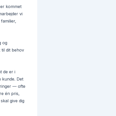
r er kommet
amarbejder vi
familier,
g og
 til dit behov
 de er i
m kunde. Det
ringer — ofte
re én pris,
skal give dig