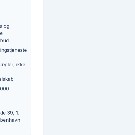
is og
de
ilbud
ngstjeneste
ægler, ikke
elskab
.000
de 39, 1.
København