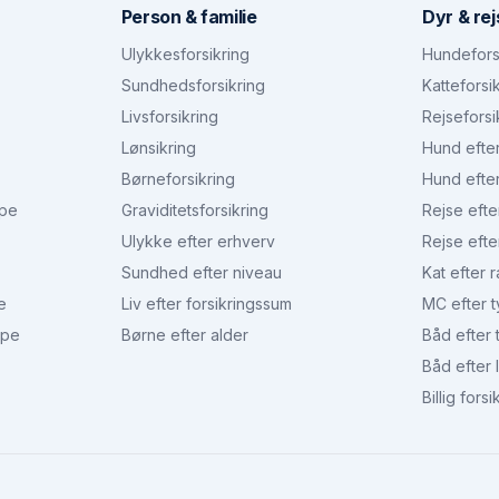
Person & familie
Dyr & rej
Ulykkesforsikring
Hundefors
Sundhedsforsikring
Katteforsi
Livsforsikring
Rejseforsi
Lønsikring
Hund efte
Børneforsikring
Hund efte
ype
Graviditetsforsikring
Rejse efte
Ulykke efter erhverv
Rejse efte
Sundhed efter niveau
Kat efter 
e
Liv efter forsikringssum
MC efter 
ype
Børne efter alder
Båd efter 
Båd efter
Billig forsi