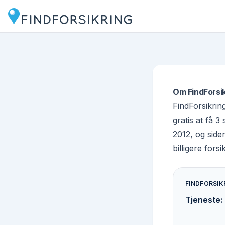
Om FindForsi
FindForsikrin
gratis at få 3
2012, og side
billigere forsi
FINDFORSIK
Tjeneste
: