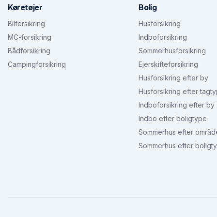
Køretøjer
Bolig
Bilforsikring
Husforsikring
MC-forsikring
Indboforsikring
Bådforsikring
Sommerhusforsikring
Campingforsikring
Ejerskifteforsikring
Husforsikring efter by
Husforsikring efter tagt
Indboforsikring efter by
Indbo efter boligtype
Sommerhus efter områd
Sommerhus efter boligt