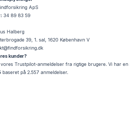
indforsikring ApS
:
34 89 83 59
s Halberg
terbrogade 39, 1. sal, 1620 København V
kt@findforsikring.dk
ores kunder?
f vores Trustpilot-anmeldelser fra rigtige brugere. Vi har e
5
baseret på 2.557 anmeldelser.