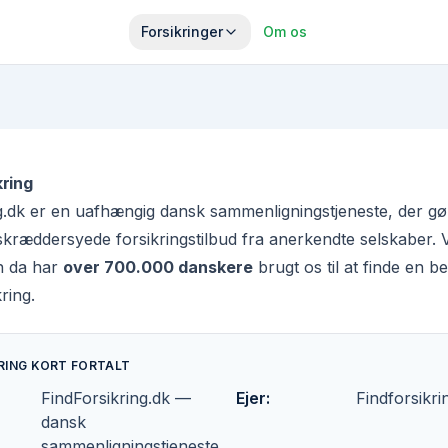
Forsikringer
Om os
kring
g.dk er en uafhængig dansk sammenligningstjeneste, der gø
 skræddersyede forsikringstilbud fra anerkendte selskaber. Vi 
n da har
over 700.000 danskere
brugt os til at finde en b
kring.
RING KORT FORTALT
FindForsikring.dk —
Ejer
:
Findforsikr
dansk
sammenligningstjeneste