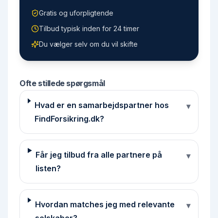
Gratis og uforpligtende
Tilbud typisk inden for 24 timer
Du vælger selv om du vil skifte
Ofte stillede spørgsmål
Hvad er en samarbejdspartner hos
▾
FindForsikring.dk?
Får jeg tilbud fra alle partnere på
▾
listen?
Hvordan matches jeg med relevante
▾