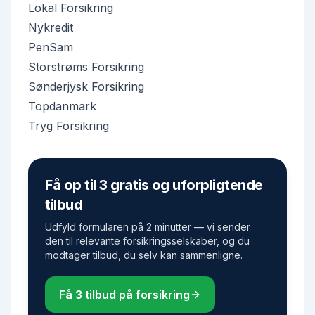
Lokal Forsikring
Nykredit
PenSam
Storstrøms Forsikring
Sønderjysk Forsikring
Topdanmark
Tryg Forsikring
Få op til 3 gratis og uforpligtende
tilbud
Udfyld formularen på 2 minutter — vi sender
den til relevante forsikringsselskaber, og du
modtager tilbud, du selv kan sammenligne.
Få 3 tilbud på forsikring