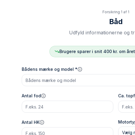
Forsikring
1
af
1
Båd
Udfyld informationerne og t
Brugere sparer i snit 400 kr. om åre
Bådens mærke og model *
Antal fod
Ca. topf
Motorty
Antal HK
Vælg 