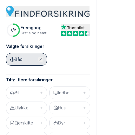
Fremgang
1
/
2
Gratis og nemt!
Valgte forsikringer
Båd
Tilføj flere forsikringer
Bil
Indbo
Ulykke
Hus
Ejerskifte
Dyr