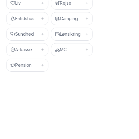
Liv
Rejse
Fritidshus
Camping
Sundhed
Lønsikring
A-kasse
MC
Pension