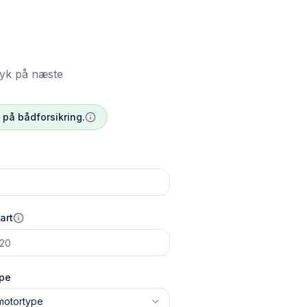
ryk på næste
t på bådforsikring.
art
pe
motortype