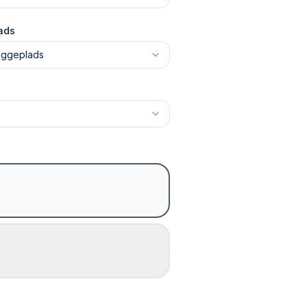
ads
iggeplads