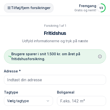
Fremgang
Tilføj/fjern forsikringer
1
/
2
Gratis og nemt!
Forsikring
1
af
1
Fritidshus
Udfyld informationerne og tryk på næste
Brugere sparer i snit 1.500 kr. om året på
fritidshusforsikring.
Adresse *
Tagtype
Boligareal
Vælg tagtype